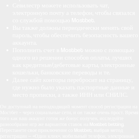
Севилестр можете использовать чат,
электронную почту а телефон, чтобы связался
со службой помощью Mostbet.
Вы также должны периодически менять свой
пароль, чтобы обеспечить безопасность вашего
аккаунта.
Пополнить счет в Mostbet можно с помощью
одного из решении способов оплаты, лучших
как кредитные/дебетовые карты, электронные
кошельки, банковские переводы и те.
Далее сайт конторы перебросит на страницу,
где нужно было указать паспортные данные и
место прописки, а также ИНН или СНИЛС.
Он доступный на неподходящий момент способ регистрации на
Мостбет – через социальные сети, и он также очень прост. Время
того как ваш аккаунт готов же бонус получен, исследуйте
разнообразие игр же вариантов ставок на Mostbet betting.
Перестанете свое приключение со Mostbet, выбрав метод
регистрации — «Один клик», мобильный телефон, электронная