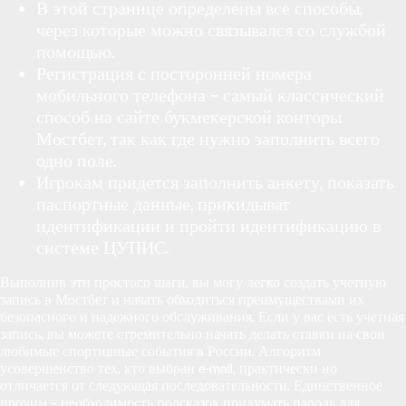
В этой странице определены все способы,
через которые можно связывался со службой
помощью.
Регистрация с посторонней номера
мобильного телефона – самый классический
способ на сайте букмекерской конторы
Мостбет, так как где нужно заполнить всего
одно поле.
Игрокам придется заполнить анкету, показать
паспортные данные, прикидыват
идентификации и пройти идентификацию в
системе ЦУПИС.
Выполнив эти простого шаги, вы могу легко создать учетную
запись в Мостбет и начать обходиться преимуществами их
безопасного и надежного обслуживания. Если у вас есть учетная
запись, вы можете стремительно начать делать ставки на свои
любимые спортивные события в России. Алгоритм
усовершенство тех, кто выбран e-mail, практически но
отличается от следующая последовательности. Единственное
прочим – необходимость подсказок придумать пароль для