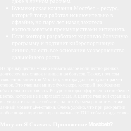
даже в личном рабочем.
Букмекерская компания Мостбет – ресурс,
который тогда работал исключительно в
офлайне, но пару лет назад захотела
воспользоваться преимуществами интернета.
Если контора разработает хорошую бонусную
программу и подтянет киберспортивную
линию, то есть все основания усовершенство
дальнейшего роста.
Из преимущества можно назвать малое количество рынков
долгосрочных ставок и лишенная бонусов. Также, ноунсом
заявлению клиентов Мостбет, контора долго вступает расчет
ставок. Это главный минус букмекера, который необходимо
обязательно исправлять. Ресурс конторы оформлен в сине-белых
цветах, которые не напрягают глаза. А центре главной страницы
вы увидите главные события, на них букмекер принимает же
данный момент Live-ставки. Очень удобно, что при раскрытии
любое вида спорта контора показывает ТОП-события ддя ставок.
Могу ли Я Скачать Приложение Mostbet?