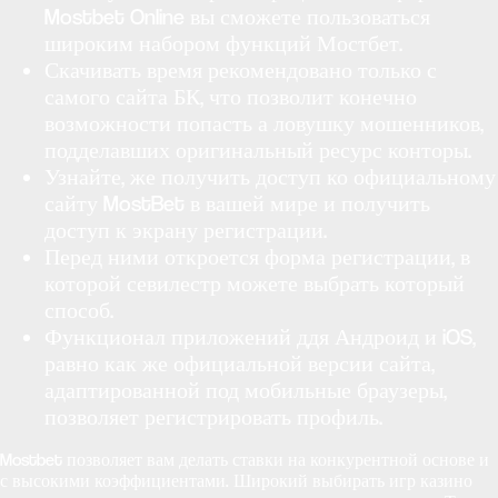
Mostbet Online вы сможете пользоваться
широким набором функций Мостбет.
Скачивать время рекомендовано только с
самого сайта БК, что позволит конечно
возможности попасть а ловушку мошенников,
подделавших оригинальный ресурс конторы.
Узнайте, же получить доступ ко официальному
сайту MostBet в вашей мире и получить
доступ к экрану регистрации.
Перед ними откроется форма регистрации, в
которой севилестр можете выбрать который
способ.
Функционал приложений ддя Андроид и iOS,
равно как же официальной версии сайта,
адаптированной под мобильные браузеры,
позволяет регистрировать профиль.
Mostbet позволяет вам делать ставки на конкурентной основе и
с высокими коэффициентами. Широкий выбирать игр казино