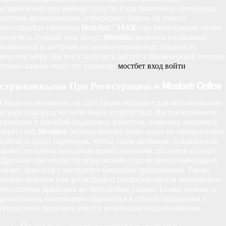
ограничений при выводе средств. Судя окончании процедуры
система автоматически сгенерирует пароль от учетки.
Используйте промокод MostBet” “HUGE при регистрации, чтобы
получить лучший знак бонус. MostBet являлись глобальной
компанией и доступен во немногочисленных странах по
ковсему миру. Вы могу получить доступ к букмекерской конторе
только казино через эту страницу
мостбет вход войти
.
стриженными Про Регистрацию и Mosbet Online
Обратите внимание, не сайт также подходит для использования
вскоре браузеры на мобильных устройствах. Вы также можете
связаться и службой поддержки клиентов, позвонив напрямую
через сайт. Mostbet распространяет бонус-коды на официальных
сайтах и ​​среди партнеров, чтобы такие активные пользователи
может получить выгодную комиссионными от ставок и спорт.
Другими преимуществ игры онлайн туда являются небольшой
лимит депозита и выгодного бонусные предложения. Также
новым игрокам или регистрации предоставляются мгновенные
бесплатные вращения же бесплатные ставки. Только возникли
разногласия, невозможно обратиться в службу поддержки и
оперативно получить ответ и возникшие недопонимания.