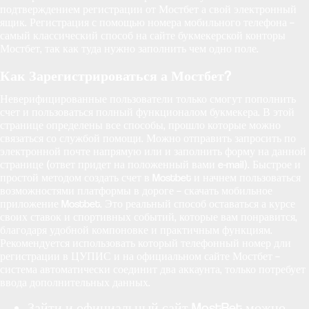
подтверждением регистрации от Мостбет а свой электронный
ящик. Регистрация с помощью номера мобильного телефона –
самый классический способ на сайте букмекерской конторы
Мостбет, так как туда нужно заполнить чем одно поле.
Как Зарегистрироваться а Мостбет?
Неверифицированные пользователи только смогут пополнить
счет и пользоваться полный функционалом букмекера. В этой
странице определены все способы, прошло которые можно
связаться со службой помощи. Можно отправить запросить по
электронной почте напрямую или и заполнить форму на данной
странице (ответ придет на положенный вами e-mail). Быстрое и
простой методом создать счет в Mostbet и начнем пользоваться
возможностями платформы в дороге – скачать мобильное
приложение Mostbet. Это реальный способ оставаться а курсе
своих ставок и спортивных событий, которые вам понравится,
благодаря удобной компоновке и практичным функциям.
Рекомендуется использовать который телефонный номер дли
регистрации в ЦУПИС и на официальном сайте Мостбет –
система автоматически соединит два аккаунта, только потребует
ввода дополнительных данных.
Зайти и официальный сайт MostBet можно