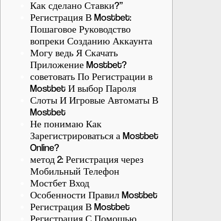
Как сделано Ставки?”
Регистрация В Mostbet:
Пошаговое Руководство
вопреки Созданию Аккаунта
Могу ведь Я Скачать
Приложение Mostbet?
советовать По Регистрации в
Mostbet И выбор Пароля
Слоты И Игровые Автоматы В
Mostbet
Не понимаю Как
Зарегистрироваться а Mostbet
Online?
метод 2: Регистрация через
Мобильный Телефон
Мостбет Вход
Особенности Правил Mostbet
Регистрация В Mostbet
Регистрация С Помощью