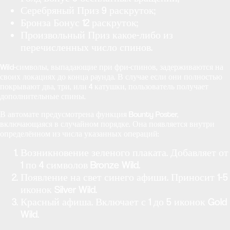
Серебряный Приз 9 раскруток;
Бронза Бонус 12 раскруток;
Произвольный Приз какое-либо из
перечисленных число спинов.
Wild-символы, выпадающие при фри-спинов, задерживаются на
своих локациях до конца раунда. В случае если они полностью
покрывают два, три, или 4 катушки, пользователь получает
дополнительные спины.
В автомате предусмотрена функция Bounty Poster,
включающаяся в случайном порядке. Она появляется внутри
определённом из числа указанных операций:
Возникновение зеленого плаката. Добавляет от
1 по 4 символов Bronze Wild.
Появление на свет синего афиши. Приносит 1-5
иконок Silver Wild.
Красный афиша. Включает с 1 до 5 иконок Gold
Wild.