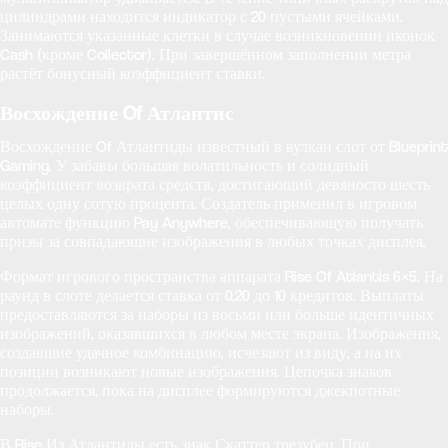
цилиндрами находится индикатор с 20 пустыми ячейками.
Занимаются указанные клетки в случае возникновении иконок
Cash (кроме Collector). При завершённом заполнении метра
растёт бонусный коэффициент ставки.
Восхождение Of Атлантис
Восхождение Of Атлантиды известный в вулкан слот от Blueprint
Gaming. У забавы большая волатильность и солидный
коэффициент возврата средств, достигающий девяносто шесть
целых одну сотую процента. Создатель применил в игровом
автомате функцию Pay Anywhere, обеспечивающую получать
призы за совпадающие изображения в любых точках дисплея.
Формат игрового пространства аппарата Rise Of Atlantis 6×5. На
раунд в слоте делается ставка от 0,20 до 10 кредитов. Выплаты
предоставляются за наборы из восьми или больше идентичных
изображений, оказавшихся в любом месте экрана. Изображения,
создавшие удачное комбинацию, исчезают из виду, а на их
позиции возникают новые изображения. Цепочка знаков
продолжается, пока на дисплее формируются джекпотные
наборы.
В Rise Из Атлантиды есть знак Скаттер трезубец. При