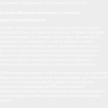
справочной информацией, необходимо кликнуть по .
Каким образом запускать в слоты в
виртуальном казино
В казино вулкан и иных клубах игровые автоматы стартуют
непосредственно в интернет-обозревателе. У множества казино
есть скачиваемый программное обеспечение для Android. По
завершении запуска каждого из числа аппаратов следует
настроить нужный размер ставки и определить численность
активных линий, если такая опция доступна. Далее следует
крутить катушки ожидая появления прибыльных наборов
иконок. У каждого автомата есть экран, где отображается
текущее положение аккаунта и выбранная величина бета.
Чтобы посещение игрового клуба доставляло выгоду, однорукие
бандиты следует отбирать не по внешнему виду или тематике, а
по техническим параметрам. Во первостепенную линию
предлагается направляться на RTP предполагаемый
коэффициент возврата. Чем значительнее материальная возврат,
тем регулярнее на роликах появляются платные комбинации
знаков.