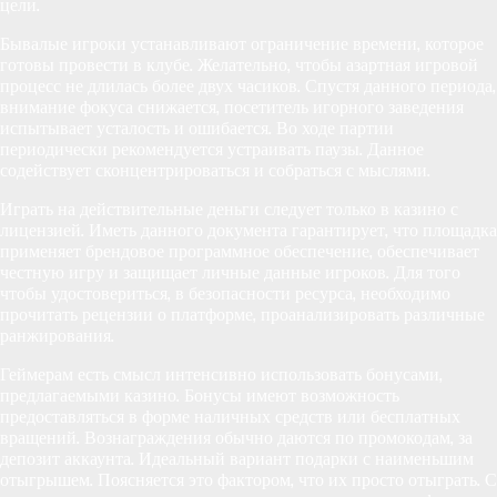
цели.
Бывалые игроки устанавливают ограничение времени, которое
готовы провести в клубе. Желательно, чтобы азартная игровой
процесс не длилась более двух часиков. Спустя данного периода,
внимание фокуса снижается, посетитель игорного заведения
испытывает усталость и ошибается. Во ходе партии
периодически рекомендуется устраивать паузы. Данное
содействует сконцентрироваться и собраться с мыслями.
Играть на действительные деньги следует только в казино с
лицензией. Иметь данного документа гарантирует, что площадка
применяет брендовое программное обеспечение, обеспечивает
честную игру и защищает личные данные игроков. Для того
чтобы удостовериться, в безопасности ресурса, необходимо
прочитать рецензии о платформе, проанализировать различные
ранжирования.
Геймерам есть смысл интенсивно использовать бонусами,
предлагаемыми казино. Бонусы имеют возможность
предоставляться в форме наличных средств или бесплатных
вращений. Вознаграждения обычно даются по промокодам, за
депозит аккаунта. Идеальный вариант подарки с наименьшим
отыгрышем. Поясняется это фактором, что их просто отыграть. С