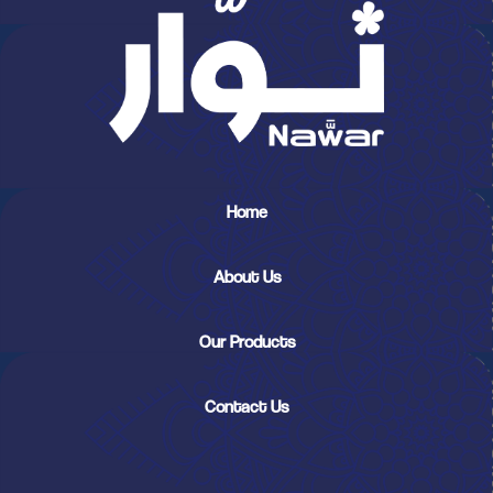
Home
About Us
Our Products
Contact Us