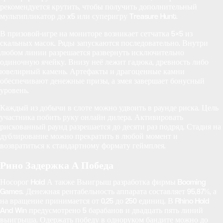
рекомендуется крутить, чтобы получить дополнительный
мультипликатор до x5 или суперигру Treasure Hunt.
В призовой-игре на мониторе возникает сетчатка 5×5 из
скальных масок. Ряды запускаются последовательно. Внутри
любом линии разрешается развернуть исключительно
одиночную ячейку. Внизу неё лежит гадюка, древность либо
ювелирный камень. Артефакты и драгоценные камни
обеспечивают денежные призы, а змея завершает бонусный
уровень.
Каждый из добычи в слоте можно удвоить в раунде риска. Цель
участника побить руку онлайн дилера. Активировать
рискованный раунд разрешается до десяти раз подряд. Стадия на
дублирование можно прекратить в любой момент и
возвратиться к стандартному формату геймплея.
Рино Задержка А Победа
Носорог Hold А также Выигрыш разработка фирмы Booming
Games. Денежная рентабельность аппарата составляет 95,87%, а
на вращение принимается от 0,25 до 250 единиц. В Rhino Hold
And Win предусмотрено 5 барабанов и двадцать пять линий
выигрыша. Одержать победу в одноруком бандите можно до