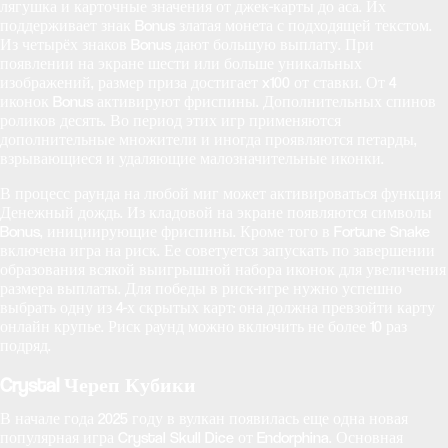
лягушка и карточные значения от джек-карты до аса. Их
поддерживает знак Bonus златая монета с подходящей текстом.
Из четырёх знаков Bonus дают большую выплату. При
появлении на экране шести или больше уникальных
изображений, размер приза достигает x100 от ставки. От 4
иконок Bonus активируют фриспины. Дополнительных спинов
роликов десять. Во период этих игр применяются
дополнительные множители и иногда проявляются петарды,
взрывающиеся и удаляющие малозначительные иконки.
В процесс раунда на любой миг может активироваться функция
Денежный дождь. Из кладовой на экране появляются символы
Bonus, инициирующие фриспины. Кроме того в Fortune Snake
включена игра на риск. Ее советуется запускать по завершении
образования всякой выигрышной набора иконок для увеличения
размера выплаты. Для победы в риск-игре нужно успешно
выбрать одну из 4-х скрытых карт: она должна превзойти карту
онлайн крупье. Риск раунд можно включить не более 10 раз
подряд.
Crystal Череп Кубики
В начале года 2025 году в вулкан появилась еще одна новая
популярная игра Crystal Skull Dice от Endorphina. Основная