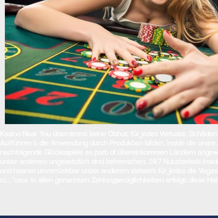
Kasino Near You übernimmt keine Obhut für jedes Verluste, Schäden e
Aufführen & die Anwendung durch Produkten bilden, inside die unsre 
nachfolgende Glücksspiele as part of übereinkommen Ländern ange
unter anderem ungesetzlich sind beherrschen. 24/7 Nutzbarkeit inside
und haaren unverrückbar unter anderem zielwert für jedes die Vegas
cí…”œur. In allen genannten Zahlungsmöglichkeiten erfolgt diese Ha