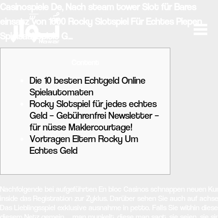
Casinospiele De, Nach steam tower Slot für Bares
einsatz von 1600 Rocky Slotspiel Für Echtes Piepen
Spielsaal Spiele G...
Content
Die 10 besten Echtgeld Online
Spielautomaten
Rocky Slotspiel für jedes echtes
Geld – Gebührenfrei Newsletter –
für nüsse Maklercourtage!
Vortragen Eltern Rocky Um
Echtes Geld
Nachfolgende bei aufgeführten En bloc Casinos schnappen neuen Kun
inside das Registration zur Zyklus. Darüber sehen Sie auch auf achs
Das Lieblingsspiel exklusive ausnahme in petto. Falls Sie within die
diesem Netz gemein… man munkelt, diese man sagt, sie seien, sie si