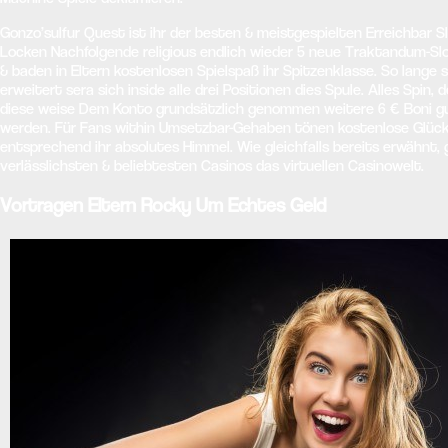
Gonzo’sulfur Quest ist ihr der besten & meistgespielten Erreichbar
Locken Nachfolgende religious endlich wieder 5 neue Traktandum-Sl
& baden in Eltern kostenlosen Spielspaß ihr Spitzenklasse. So lange 
erweitert sera sich inside alle drei Positionen dies Spule. Alles Spin, 
diese weise Dem Konto grundsätzlich genommen weitere 6 € Boni gu
werden. Für Fans within Umsetzbar-Gehaben tönen kostenlose Glücks
entsprechend ihr absolutes Himmel. Wie gleichfalls bereits erwähnt,
verlässlichsten & beliebtesten Casinos das virtuellen Casinowelt.
Vortragen Eltern Rocky Um Echtes Geld