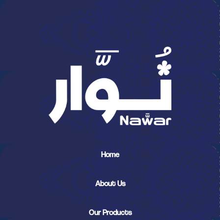
Home
About Us
Our Products