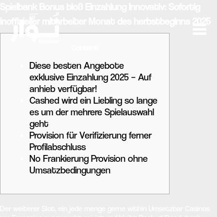
Spielbank Bonus bloß Einzahlung Innovativ: Sofortig
inoffizieller mitarbeiter Monat des herbstbeginns 2025
Content
Diese besten Angebote
exklusive Einzahlung 2025 – Auf
anhieb verfügbar!
Cashed wird ein Liebling so lange
es um der mehrere Spielauswahl
geht
Provision für Verifizierung ferner
Profilabschluss
No Frankierung Provision ohne
Umsatzbedingungen
Der weiterer Slot, ein jede menge gerne within Umsetzbar Casinos