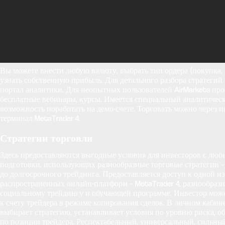
Вы можете внести любую валюту, выбрать тип ордера (покупка,
узнать собственную прибыль. Для детального разбора стратегий
портал аналитики. Для неопытных пользователей AirMarkets пр
бесплатные вебинары, курсы. Имеется специальный аналитическ
возможность поработать на демо-счете. Торговать можно через 
терминал MetaTrader 4.
Стратегии торговли
Здесь предоставляются выгодные условия для инвесторов с лю
подготовки, использующих разнообразные торговые стратегии –
до долгосрочного трейдинга. Предоставляется доступ к одной и
распространенных онлайн-платформ – MetaTrader 4, разнообразн
социальному трейдингу и обучающей программе. Инвестор мож
к счету трейдера в режиме копирования сделок. В личном кабин
выбирает стратегию, устанавливает условия по уровню риска, о
по позиции трейдера. Респектабельный, универсальный, сильный