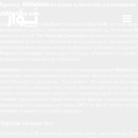
Брокер AirMarkets отзывы клиентов о компании
AirMarkets com
Например, к опции ZuluGuard на сервисе ZuluTrade, которая защи
копирования сделок с повышенным уровнем риска. Компания Ai
является членом The Financial Commission (Финансовой комиссии)
Commission является независимой международной организацией
урегулированию споров между брокером и трейдером на рынке 
Financial Commission гарантирует быстрое, объективное и профе
разрешение споров между сторонами.
AirMarkets регулируется и работает под юрисдикцией NMarkets Li
компании, зарегистрированной на острове Мохели (в составе Со
Сент-Винсент и Гренадины. Это означает, что компания регулиру
соответствии с законами этих стран. Данный сайт использует фа
целью персонализации сервисов и повышения удобства пользова
«Cookie» представляют собой небольшие файлы, содержащие и
предыдущих посещениях веб-сайта. OK Если вы не хотите испол
«cookie», измените настройки браузера.
Торгую только тут
Причём есть аж 20 вариантов для ввода денег, как и вывода. До