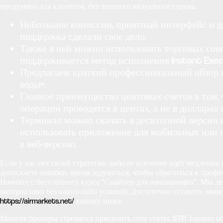
продумано для клиентов, без лишнего визуального шума.
Небольшие комиссии, приятный интерфейс и 
поддержка сделали свое дело.
Также в ней можно использовать торговых сов
поддерживается метод исполнения Instant Exec
Предлагаем краткий профессиональный обзор 
воды».
Главное преимущество центовых счетов в том, 
операции проводятся в центах, а не в долларах 
Терминал можно скачать в десктопной версии 
использовать приложение для мобильных или 
в веб-версию.
Если у вас нет своей стратегии либо ее освоение идёт медленно 
допускаете ошибки, время задуматься, чтобы обратиться к профе
Начните с бесплатного курса “Снайпер для начинающих”. Мы д
материалами без каких-либо условий. Достаточно оставить заявк
https://airmarkets.net/
кнопку ниже.
Многие брокеры стремятся присвоить себе статус STP. Термин о