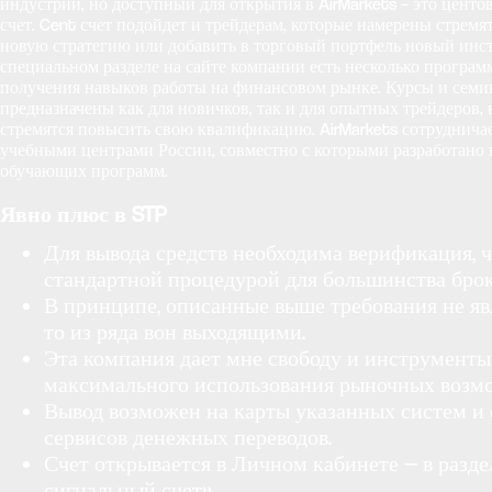
индустрии, но доступный для открытия в AirMarkets – это центо
счет. Cent счет подойдет и трейдерам, которые намерены стремя
новую стратегию или добавить в торговый портфель новый инс
специальном разделе на сайте компании есть несколько програм
получения навыков работы на финансовом рынке. Курсы и сем
предназначены как для новичков, так и для опытных трейдеров,
стремятся повысить свою квалификацию. AirMarkets сотруднича
учебными центрами России, совместно с которыми разработано 
обучающих программ.
Явно плюс в STP
Для вывода средств необходима верификация, ч
стандартной процедурой для большинства брок
В принципе, описанные выше требования не яв
то из ряда вон выходящими.
Эта компания дает мне свободу и инструменты
максимального использования рыночных возм
Вывод возможен на карты указанных систем и 
сервисов денежных переводов.
Счет открывается в Личном кабинете — в разде
сигнальный счет».