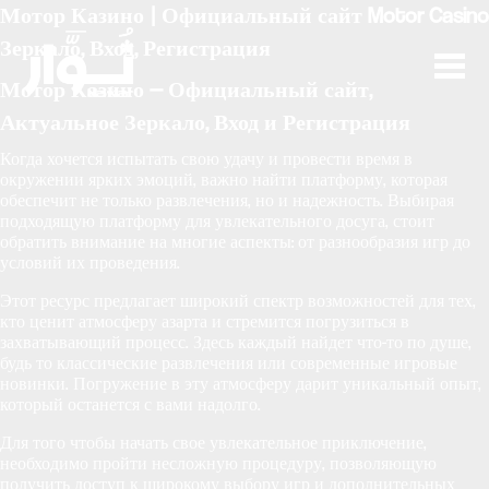
Мотор Казино | Официальный сайт Motor Casino
Зеркало, Вход, Регистрация
Мотор Казино — Официальный сайт,
Актуальное Зеркало, Вход и Регистрация
Когда хочется испытать свою удачу и провести время в
окружении ярких эмоций, важно найти платформу, которая
обеспечит не только развлечения, но и надежность. Выбирая
подходящую платформу для увлекательного досуга, стоит
обратить внимание на многие аспекты: от разнообразия игр до
условий их проведения.
Этот ресурс предлагает широкий спектр возможностей для тех,
кто ценит атмосферу азарта и стремится погрузиться в
захватывающий процесс. Здесь каждый найдет что-то по душе,
будь то классические развлечения или современные игровые
новинки. Погружение в эту атмосферу дарит уникальный опыт,
который останется с вами надолго.
Для того чтобы начать свое увлекательное приключение,
необходимо пройти несложную процедуру, позволяющую
получить доступ к широкому выбору игр и дополнительных