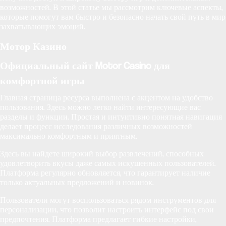
возможностей. В этой статье мы рассмотрим ключевые аспекты,
которые помогут вам быстро и безопасно начать свой путь в мир
захватывающих эмоций.
Мотор Казино
Официальный сайт Motor Casino для
комфортной игры
Главная страница ресурса выполнена с акцентом на удобство
пользования. Здесь можно легко найти интересующие вас
разделы и функции. Простая и интуитивно понятная навигация
делает процесс исследования различных возможностей
максимально комфортным и приятным.
Здесь вы найдете широкий выбор развлечений, способных
удовлетворить вкусы даже самых искушенных пользователей.
Платформа регулярно обновляется, что гарантирует наличие
только актуальных предложений и новинок.
Пользователи могут воспользоваться рядом инструментов для
персонализации, что позволит настроить интерфейс под свои
предпочтения. Платформа предлагает гибкие настройки,