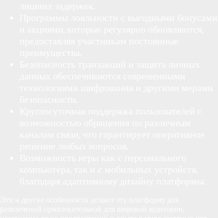
лишних задержек.
Программы лояльности с выгодными бонусами
и акциями, которые регулярно обновляются,
предоставляя участникам постоянные
преимущества.
Безопасность транзакций и защита личных
данных обеспечиваются современными
технологиями шифрования и другими мерами
безопасности.
Круглосуточная поддержка пользователей с
возможностью обращения по различным
каналам связи, что гарантирует оперативное
решение любых вопросов.
Возможность игры как с персонального
компьютера, так и с мобильных устройств,
благодаря адаптивному дизайну платформы.
Эти и другие особенности делают эту платформу для
развлечений привлекательной для широкой аудитории,