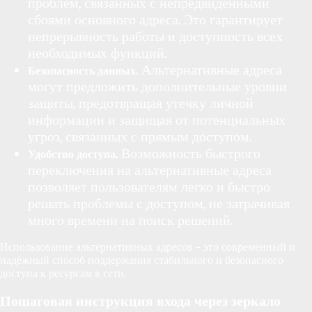
проблем, связанных с непредвиденными
сбоями основного адреса. Это гарантирует
непрерывность работы и доступность всех
необходимых функций.
Альтернативные адреса
Безопасность данных.
могут предложить дополнительные уровни
защиты, предотвращая утечку личной
информации и защищая от потенциальных
угроз, связанных с прямым доступом.
Возможность быстрого
Удобство доступа.
переключения на альтернативные адреса
позволяет пользователям легко и быстро
решать проблемы с доступом, не затрачивая
много времени на поиск решений.
Использование альтернативных адресов – это современный и
надёжный способ поддержания стабильного и безопасного
доступа к ресурсам в сети.
Пошаговая инструкция входа через зеркало