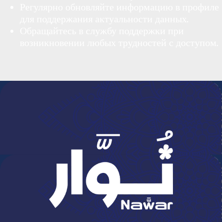
Регулярно обновляйте информацию в профиле
для поддержания актуальности данных.
Обращайтесь в службу поддержки при
возникновении любых трудностей с доступом.