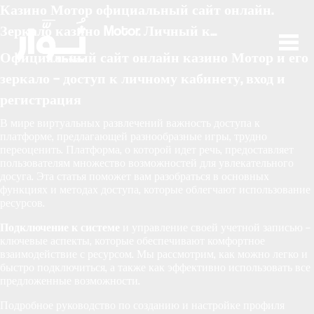
Казино Мотор официальный сайт онлайн.
Зеркало казино Motor. Личный к...
Официальный сайт онлайн казино Мотор и его
зеркало – доступ к личному кабинету, вход и
регистрация
В мире виртуальных развлечений важность доступа к
платформе, предлагающей разнообразные игры, трудно
переоценить. Платформа, о которой идет речь, предоставляет
пользователям множество возможностей для увлекательного
досуга. Эта статья поможет вам разобраться в основных
функциях и методах доступа, которые облегчают использование
ресурсов.
Подключение к системе
и управление своей учетной записью –
ключевые аспекты, которые обеспечивают комфортное
взаимодействие с ресурсом. Мы рассмотрим, как можно легко и
быстро подключиться, а также как эффективно использовать все
предложенные возможности.
Подробное руководство по созданию и настройке профиля