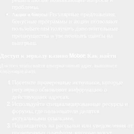
проблемы.
Регулярные предложения,
Акции и бонусы:
бонусные программы и акции позволяют
пользователям получать дополнительные
преимущества и увеличивать шансы на
выигрыш.
Доступ к зеркалу казино Motor: Как найти
Для того чтобы найти альтернативный адрес, выполните
следующие шаги:
Посетите проверенные источники, которые
регулярно обновляют информацию о
действующих адресах.
Используйте специализированные ресурсы и
форумы, где пользователи делятся
актуальными ссылками.
Подпишитесь на рассылки или уведомления от
проверенных платформ, которые могут