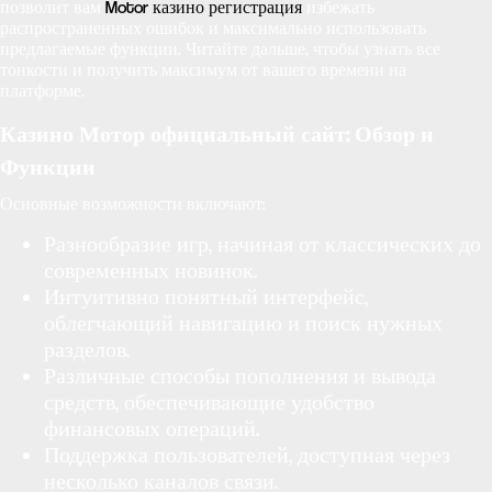
позволит вам
Motor казино регистрация
избежать
распространенных ошибок и максимально использовать
предлагаемые функции. Читайте дальше, чтобы узнать все
тонкости и получить максимум от вашего времени на
платформе.
Казино Мотор официальный сайт: Обзор и
Функции
Основные возможности включают:
Разнообразие игр, начиная от классических до
современных новинок.
Интуитивно понятный интерфейс,
облегчающий навигацию и поиск нужных
разделов.
Различные способы пополнения и вывода
средств, обеспечивающие удобство
финансовых операций.
Поддержка пользователей, доступная через
несколько каналов связи.