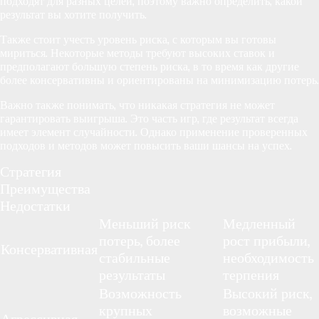
подходят для разных целей, поэтому важно определить, какой
результат вы хотите получить.
Также стоит учесть уровень риска, с которым вы готовы
мириться. Некоторые методы требуют высоких ставок и
предполагают большую степень риска, в то время как другие
более консервативны и ориентированы на минимизацию потерь.
Важно также понимать, что никакая стратегия не может
гарантировать выигрыша. Это часть игр, где результат всегда
имеет элемент случайности. Однако применение проверенных
подходов и методов может повысить ваши шансы на успех.
Стратегия
Преимущества
Недостатки
Меньший риск
Медленный
потерь, более
рост прибыли,
Консервативная
стабильные
необходимость
результаты
терпения
Возможность
Высокий риск,
крупных
возможные