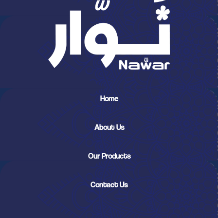
Home
About Us
Our Products
Contact Us