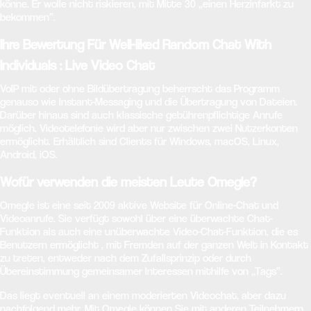
könne. Er wolle nicht riskieren, mit Mitte 30 „einen Herzinfarkt zu
bekommen“.
Ihre Bewertung Für Well-liked Random Chat With
Individuals : Live Video Chat
VoIP mit oder ohne Bildübertragung beherrscht das Programm
genauso wie Instant-Messaging und die Übertragung von Dateien.
Darüber hinaus sind auch klassische gebührenpflichtige Anrufe
möglich. Videotelefonie wird aber nur zwischen zwei Nutzerkonten
ermöglicht. Erhältlich sind Clients für Windows, macOS, Linux,
Android, iOS.
Wofür verwenden die meisten Leute Omegle?
Omegle ist eine seit 2009 aktive Website für Online-Chat und
Videoanrufe. Sie verfügt sowohl über eine überwachte Chat-
Funktion als auch eine unüberwachte Video-Chat-Funktion, die es
Benutzern ermöglicht , mit Fremden auf der ganzen Welt in Kontakt
zu treten, entweder nach dem Zufallsprinzip oder durch
Übereinstimmung gemeinsamer Interessen mithilfe von „Tags“.
Das liegt eventuell an einem moderierten Videochat, aber dazu
nachfolgend mehr. Mit Omegle können Sie mit anderen Teilnehmern