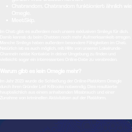
Chatrandom. Chatrandom funktioniert ähnlich wie
Omegle.
MeetSkip.
Im Chat gibt es außerdem noch unsere exklusiven Smileys für dich.
Damit kannst du beim Chatten noch mehr Aufmerksamkeit erregen.
Manche Smileys haben außerdem besondere Fähigkeiten im Chat.
Natürlich ist es auch möglich, mit Hilfe von unseren Lokalrunde-
Channeln nette Kontakte in deiner Umgebung zu finden und
vielleicht sogar ein interessantes Online-Date zu verabreden.
Warum gibt es kein Omegle mehr?
Im Jahr 2023 wurde die Schließung der Online-Plattform Omegle
durch ihren Gründer Leif K-Brooks notwendig. Dies resultierte
hauptsächlich aus einem anhaltenden Missbrauch und einer
Zunahme von kriminellen Aktivitäten auf der Plattform.