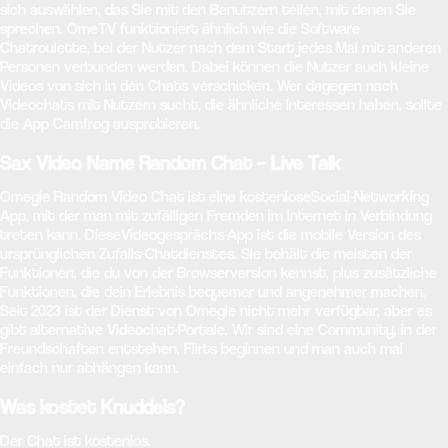
sich auswählen, das Sie mit den Benutzern teilen, mit denen Sie
sprechen. OmeTV funktioniert ähnlich wie die Software
Chatroulette, bei der Nutzer nach dem Start jedes Mal mit anderen
Personen verbunden werden. Dabei können die Nutzer auch kleine
Videos von sich in den Chats verschicken. Wer dagegen nach
Videochats mit Nutzern sucht, die ähnliche Interessen haben, sollte
die App Camfrog ausprobieren.
Sax Video Name Random Chat – Live Talk
Omegle Random Video Chat ist eine kostenloseSocial-Networking
App, mit der man mit zufälligen Fremden im Internet in Verbindung
treten kann. DieseVideogesprächs-App ist die mobile Version des
ursprünglichen Zufalls-Chatdienstes. Sie behält die meisten der
Funktionen, die du von der Browserversion kennst, plus zusätzliche
Funktionen, die dein Erlebnis bequemer und angenehmer machen.
Seit 2023 ist der Dienst von Omegle nicht mehr verfügbar, aber es
gibt alternative Videochat-Portale. Wir sind eine Community, in der
Freundschaften entstehen, Flirts beginnen und man auch mal
einfach nur abhängen kann.
Was kostet Knuddels?
Der Chat ist kostenlos.