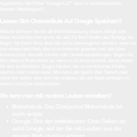
registrieren. Die Firma “Omegle LLC” sitzt im amerikanischen
Seattle (Washington).
Lassen Sich Chatverläufe Auf Omegle Speichern?
Welche Grenzen Sie für die Internetnutzung setzen, hängt vom
Alter des Kindes und davon ab, was für Ihre Familie das Richtige ist.
Sagen Sie Ihrem Kind, dass Sie nicht überreagieren werden, wenn es
von etwas berichtet, das es im Internet gesehen hat, wie böse
Kommentare, sexuelle Inhalte oder Gewaltdarstellungen. Sagen Sie
ihm, dass es Ihnen lieber ist, wenn es zu Ihnen kommt, als so etwas
für sich zu behalten. Zeigen Sie ihm, wie es verstörende Inhalte
sperren oder melden kann. Man kann die Spiele über Twitch zwar
nicht live sehen, aber sich mit anderen, die das Spiel verfolgen, in
einem Live-Chat austauschen.
Wo kann man mit random Leuten schreiben?
Meinchat.de. Das Chatportal Meinchat.de ist
recht simpel.
Omegle. Eine der beliebtesten Chat-Seiten ist
wohl Omegle, auf der Sie mit Leuten aus der
ganzen Welt chatten können.