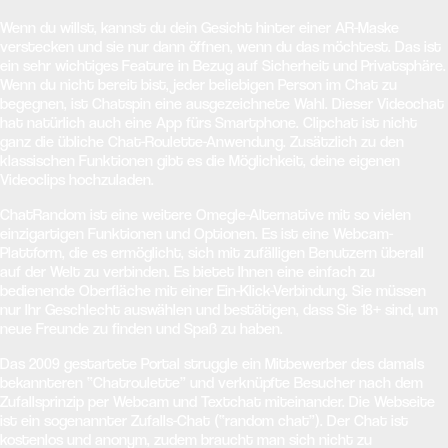
Wenn du willst, kannst du dein Gesicht hinter einer AR-Maske
verstecken und sie nur dann öffnen, wenn du das möchtest. Das ist
ein sehr wichtiges Feature in Bezug auf Sicherheit und Privatsphäre.
Wenn du nicht bereit bist, jeder beliebigen Person im Chat zu
begegnen, ist Chatspin eine ausgezeichnete Wahl. Dieser Videochat
hat natürlich auch eine App fürs Smartphone. Clipchat ist nicht
ganz die übliche Chat-Roulette-Anwendung. Zusätzlich zu den
klassischen Funktionen gibt es die Möglichkeit, deine eigenen
Videoclips hochzuladen.
ChatRandom ist eine weitere Omegle-Alternative mit so vielen
einzigartigen Funktionen und Optionen. Es ist eine Webcam-
Plattform, die es ermöglicht, sich mit zufälligen Benutzern überall
auf der Welt zu verbinden. Es bietet Ihnen eine einfach zu
bedienende Oberfläche mit einer Ein-Klick-Verbindung. Sie müssen
nur Ihr Geschlecht auswählen und bestätigen, dass Sie 18+ sind, um
neue Freunde zu finden und Spaß zu haben.
Das 2009 gestartete Portal struggle ein Mitbewerber des damals
bekannteren “Chatroulette” und verknüpfte Besucher nach dem
Zufallsprinzip per Webcam und Textchat miteinander. Die Webseite
ist ein sogenannter Zufalls-Chat (“random chat”). Der Chat ist
kostenlos und anonym, zudem braucht man sich nicht zu