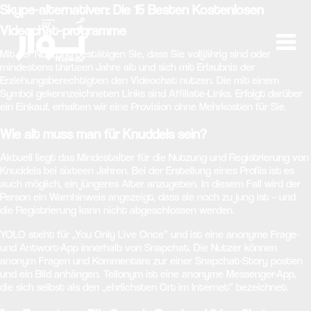
Skype-alternativen: Die 15 Besten Kostenlosen
Videochat-programme
Mit der Nutzung bestätigen Sie, dass Sie volljährig sind oder
mindestens thirteen Jahre alt und sich mit Erlaubnis der
Erziehungsberechtigten den Videochat nutzen. Die mit einem
Symbol gekennzeichneten Links sind Affiliate-Links. Erfolgt darüber
ein Einkauf, erhalten wir eine Provision ohne Mehrkosten für Sie.
Wie alt muss man für Knuddels sein?
Aktuell liegt das Mindestalter für die Nutzung und Registrierung von
Knuddels bei sixteen Jahren. Bei der Erstellung eines Profils ist es
auch möglich, ein jüngeres Alter anzugeben. In diesem Fall wird der
Person ein Warnhinweis angezeigt, dass sie noch zu jung ist – und
die Registrierung kann nicht abgeschlossen werden.
YOLO steht für „You Only Live Once“ und ist eine anonyme Frage-
und Antwort-App innerhalb von Snapchat. Die Nutzer können
anonym Fragen und Kommentare zur einer Snapchat-Story posten
und ein Bild anhängen. Tellonym ist eine anonyme Messenger-App,
die sich selbst als den „ehrlichsten Ort im Internet“ bezeichnet.