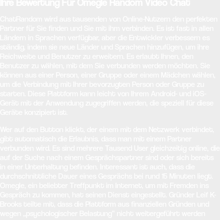
Ihre Bewertung Für Omegle Random Video Chat
ChatRandom wird aus tausenden von Online-Nutzern den perfekten
Partner für Sie finden und Sie mit ihm verbinden. Es ist fast in allen
Ländern in Sprachen verfügbar, aber die Entwickler verbessern es
ständig, indem sie neue Länder und Sprachen hinzufügen, um ihre
Reichweite und Benutzer zu erweitern. Es erlaubt Ihnen, den
Benutzer zu wählen, mit dem Sie verbunden werden möchten. Sie
können aus einer Person, einer Gruppe oder einem Mädchen wählen,
um die Verbindung mit Ihrer bevorzugten Person oder Gruppe zu
starten. Diese Plattform kann leicht von Ihrem Android- und iOS-
Gerät mit der Anwendung zugegriffen werden, die speziell für diese
Geräte konzipiert ist.
Wer auf den Button klickt, der einem mit dem Netzwerk verbindet,
gibt automatisch die Erlaubnis, dass man mit einem Partner
verbunden wird. Es sind mehrere Tausend User gleichzeitig online, die
auf der Suche nach einem Gesprächspartner sind oder sich bereits
in einer Unterhaltung befinden. Interessant ist auch, dass die
durchschnittliche Dauer eines Gesprächs bei rund 15 Minuten liegt.
Omegle, ein beliebter Treffpunkt im Internet, um mit Fremden ins
Gespräch zu kommen, hat seinen Dienst eingestellt. Gründer Leif K-
Brooks teilte mit, dass die Plattform aus finanziellen Gründen und
wegen „psychologischer Belastung“ nicht weitergeführt werden