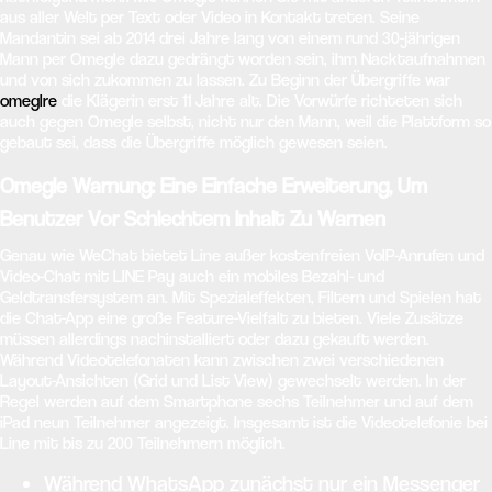
aus aller Welt per Text oder Video in Kontakt treten. Seine
Mandantin sei ab 2014 drei Jahre lang von einem rund 30-jährigen
Mann per Omegle dazu gedrängt worden sein, ihm Nacktaufnahmen
und von sich zukommen zu lassen. Zu Beginn der Übergriffe war
omeglre
die Klägerin erst 11 Jahre alt. Die Vorwürfe richteten sich
auch gegen Omegle selbst, nicht nur den Mann, weil die Plattform so
gebaut sei, dass die Übergriffe möglich gewesen seien.
Omegle Warnung: Eine Einfache Erweiterung, Um
Benutzer Vor Schlechtem Inhalt Zu Warnen
Genau wie WeChat bietet Line außer kostenfreien VoIP-Anrufen und
Video-Chat mit LINE Pay auch ein mobiles Bezahl- und
Geldtransfersystem an. Mit Spezialeffekten, Filtern und Spielen hat
die Chat-App eine große Feature-Vielfalt zu bieten. Viele Zusätze
müssen allerdings nachinstalliert oder dazu gekauft werden.
Während Videotelefonaten kann zwischen zwei verschiedenen
Layout-Ansichten (Grid und List View) gewechselt werden. In der
Regel werden auf dem Smartphone sechs Teilnehmer und auf dem
iPad neun Teilnehmer angezeigt. Insgesamt ist die Videotelefonie bei
Line mit bis zu 200 Teilnehmern möglich.
Während WhatsApp zunächst nur ein Messenger