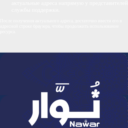
актуальные адреса напрямую у представителей
службы поддержки.
После получения актуального адреса, достаточно ввести его в
адресной строке браузера, чтобы продолжить использование
ресурса.