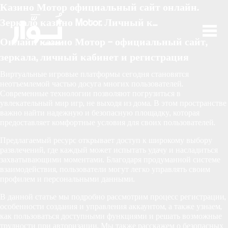
Казино Мотор официальный сайт онлайн.
Зеркало казино Motor. Личный к...
Онлайн казино Мотор – официальный сайт,
зеркала, личный кабинет и регистрация
Виртуальные игровые платформы сегодня становятся
неотъемлемой частью досуга многих пользователей.
Современные технологии позволяют погрузиться в
увлекательный мир игр, не выходя из дома. В этом пространстве
важно найти надежную и безопасную площадку, которая
предоставляет комфортные условия для своих пользователей.
Предлагаемый ресурс открывает доступ к широкому выбору
развлечений, где каждый может испытать удачу и насладиться
захватывающими моментами. Благодаря продуманной системе
взаимодействия, пользователи могут легко управлять своим
профилем и персональными данными.
В данной статье мы подробно рассмотрим процесс регистрации,
особенности создания и управления аккаунтом, а также узнаем,
как пользоваться доступными функциями и решать возможные
трудности при авторизации. Мы также расскажем о безопасных