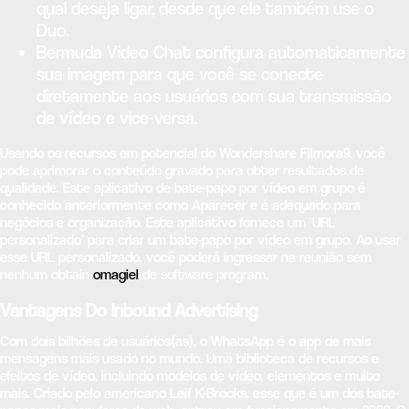
qual deseja ligar, desde que ele também use o
Duo.
Bermuda Video Chat configura automaticamente
sua imagem para que você se conecte
diretamente aos usuários com sua transmissão
de vídeo e vice-versa.
Usando os recursos em potencial do Wondershare Filmora9, você
pode aprimorar o conteúdo gravado para obter resultados de
qualidade. Este aplicativo de bate-papo por vídeo em grupo é
conhecido anteriormente como Aparecer e é adequado para
negócios e organização. Este aplicativo fornece um ‘URL
personalizado’ para criar um bate-papo por vídeo em grupo. Ao usar
esse URL personalizado, você poderá ingressar na reunião sem
nenhum obtain
omagiel
de software program.
Vantagens Do Inbound Advertising
Com dois bilhões de usuários(as), o WhatsApp é o app de mais
mensagens mais usado no mundo. Uma biblioteca de recursos e
efeitos de vídeo, incluindo modelos de vídeo, elementos e muito
mais. Criado pelo americano Leif K-Brooks, esse que é um dos bate-