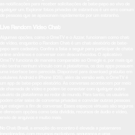
as notificações para receber solicitações de bate-papo ao vivo de
qualquer um. Explorar fotos privadas de estranhos é um erro comum
de pessoas que se apaixonam rapidamente por um estranho.
Live Random Video Chat
Algumas opções, como o OmeTV e o Azzar, funcionam como chat
de vídeo, enquanto o Random Chat é um chat aleatório de bate-
papo sem cadastro. Confira a lista a seguir para participar de chats
online anônimos e conversar com desconhecidos. O aplicativo
OmeTV funciona de maneira comparable ao Omegle e, por mais que
não tenha nenhum vínculo com a plataforma, os dois apps possuem
uma interface bem parecida. Disponível para download gratuito em
celulares Android e iPhone (iOS), além da versão web, o OmeTV é
um app de bate-papo aleatório. As conversas acontecem por meio
de chamada de vídeo e podem te conectar com qualquer outro
usuário da plataforma ao redor do mundo. Para tanto, os usuários
podem criar salas de conversa privadas e convidar outras pessoas
que estejam a fim de conversar. Esses espaços virtuais são seguros
e oferecem opções como tela dividida, recursos de áudio e vídeo,
envio de arquivos e muito mais.
No Chat Brasil, a emoção do encontro é elevada a patamares
inexplorados, com recursos exclusivos, segurança e uma