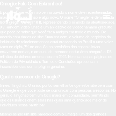
Omegle: Fale Com Estranhos!
É possível que você não tenha ouvido o nome dele recentemente,
mas, apesar disso, não é algo novo. O nome “Omegle” é derivado da
letra grega “Omega” (Ω), representando o símbolo da aleatoriedade.
XV Random Video Chat é um aplicativo de videochamada gratuito
que pode permitir que você faça amigos em todo o mundo . De
acordo com dados do site Statista.com, o volume de negócios da
indústria de relacionamentos está crescendo no Brasil a uma veloz
taxa de eight,17% ao ano. Se as previsões dos especialistas
estiverem certas, o amount de mercado nesta área chegará a 128
milhões de dólares americanos em 2024. No entanto, as páginas de
Política de Privacidade e Termos e Condições apresentam
inconsistências com a página genuine.
Qual o sucessor do Omegle?
three. Tinychat. O único ponto semelhante que este site tem com
o Omegle é que você pode se comunicar com pessoas aleatórias. No
geral, o Tinychat tem um foco maior em comunidade, permitindo
que os usuários criem salas nas quais uma quantidade maior de
indivíduos possa participar.
Mesmo sendo um site parecido com o Omegle, um dos grandes