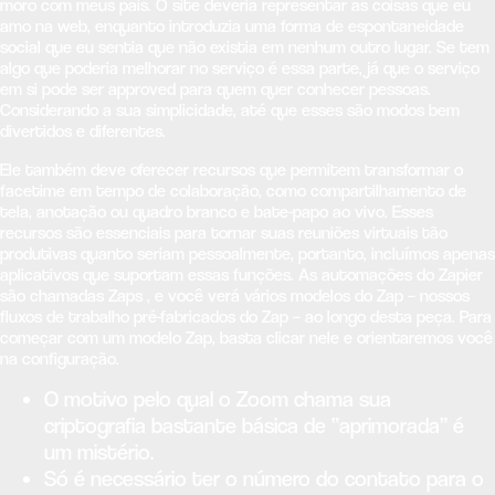
moro com meus pais. O site deveria representar as coisas que eu
amo na web, enquanto introduzia uma forma de espontaneidade
social que eu sentia que não existia em nenhum outro lugar. Se tem
algo que poderia melhorar no serviço é essa parte, já que o serviço
em si pode ser approved para quem quer conhecer pessoas.
Considerando a sua simplicidade, até que esses são modos bem
divertidos e diferentes.
Ele também deve oferecer recursos que permitem transformar o
facetime em tempo de colaboração, como compartilhamento de
tela, anotação ou quadro branco e bate-papo ao vivo. Esses
recursos são essenciais para tornar suas reuniões virtuais tão
produtivas quanto seriam pessoalmente, portanto, incluímos apenas
aplicativos que suportam essas funções. As automações do Zapier
são chamadas Zaps , e você verá vários modelos do Zap – nossos
fluxos de trabalho pré-fabricados do Zap – ao longo desta peça. Para
começar com um modelo Zap, basta clicar nele e orientaremos você
na configuração.
O motivo pelo qual o Zoom chama sua
criptografia bastante básica de “aprimorada” é
um mistério.
Só é necessário ter o número do contato para o