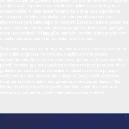
de Mark Zuckerberg passou a tratá-lo como uma rede social à parte
e, hoje em dia, é preciso ter instalado o aplicativo próprio para o
acesso mobile. A ideia dessa ferramenta é criar uma experiência
mais segura, simples e gratuita, em comparação com outras
alternativas para bate-papo na internet. Esses occasions podem ser
organizados de acordo com equipes, projetos, clientes ou qualquer
outra necessidade. O HappyFox também permite a integração com
e mail e outros canais para a coleta de interações.
Você pode usar seu e-mail aqui ou criar um novo endereço de e-mail,
pois o site exige isso. No entanto, o aplicativo não possui
videochamadas, limitando a experiência apenas ao bate-papo. Bate-
papoKi permite que seus usuários tenham um bate-papo por vídeo
gratuito com estranhos. Ao visitar o aplicativo no site principal,
você verá que sua construção é simples. O que você só precisa
fazer para usá-lo é definir seu gênero e interesse, se desejar. Mas
lembre-se de que antes de poder usar isso, você deve ter uma
webcam ou câmera e alto-falante para ouvi-los e vê-los.