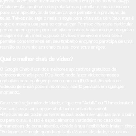
agenda, você pode fazer videochamadas em grupo no WhatsApp.
Oficialmente, nenhuma das plataformas permitem, mas o usuário
pode usar aplicativos de terceiros que permitem a gravação de
telas. Talvez não seja o mais in style para chamada de vídeo, mas é
o que a maioria usa para se comunicar. Permite chamada particular
person ou em grupo para até oito pessoas, bastando que as quatro
estejam em um mesmo grupo. O vídeo imersivo em tela cheia
permite concentrar-se em seu trabalho enquanto participa de uma
reunião ou durante um chat casual com seus amigos.
Qual o melhor chat de vídeo?
O Google Chat é um dos melhores aplicativos gratuitos de
videoconferência para PCs. Você pode fazer videochamadas
gratuitas para qualquer pessoa com um ID Gmail. As salas de
videoconferência podem acomodar até 10 pessoas em qualquer
momento.
Caso você seja maior de idade, clique em “Adult” ou “Unmoderated
Section” para ter a opção chat com conteúdo sexual.
«Praticamente todas as ferramentas podem ser usadas para o bem
ou para o mal, e isso é especialmente verdadeiro no caso das
ferramentas de comunicação, devido à sua flexibilidade inata», disse.
“Eu lancei o Omegle quando eu tinha 18 anos de idade, e eu ainda