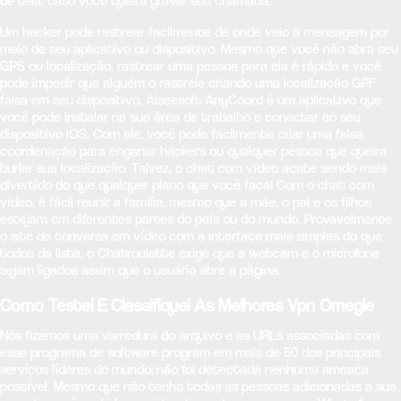
de tela, caso você queira gravar sua chamada.
Um hacker pode rastrear facilmente de onde veio a mensagem por
meio de seu aplicativo ou dispositivo. Mesmo que você não abra seu
GPS ou localização, rastrear uma pessoa para ela é rápido e você
pode impedir que alguém o rastreie criando uma localização GPF
falsa em seu dispositivo. Aiseesoft AnyCoord é um aplicativo que
você pode instalar na sua área de trabalho e conectar ao seu
dispositivo iOS. Com ele, você pode facilmente criar uma falsa
coordenação para enganar hackers ou qualquer pessoa que queira
burlar sua localização. Talvez, o chat com vídeo acabe sendo mais
divertido do que qualquer plano que você faça! Com o chat com
vídeo, é fácil reunir a família, mesmo que a mãe, o pai e os filhos
estejam em diferentes partes do país ou do mundo. Provavelmente
o site de conversa em vídeo com a interface mais simples do que
todos da lista, o Chatroulette exige que a webcam e o microfone
sejam ligados assim que o usuário abre a página.
Como Testei E Classifiquei As Melhores Vpn Omegle
Nós fizemos uma varredura do arquivo e as URLs associadas com
esse programa de software program em mais de 50 dos principais
serviços líderes do mundo; não foi detectada nenhuma ameaça
possível. Mesmo que não tenha todas as pessoas adicionadas a sua