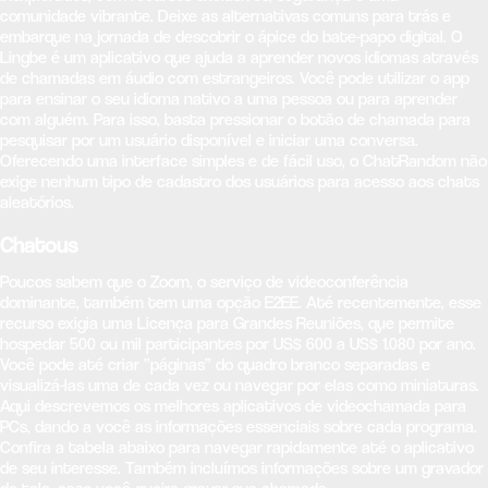
comunidade vibrante. Deixe as alternativas comuns para trás e
embarque na jornada de descobrir o ápice do bate-papo digital. O
Lingbe é um aplicativo que ajuda a aprender novos idiomas através
de chamadas em áudio com estrangeiros. Você pode utilizar o app
para ensinar o seu idioma nativo a uma pessoa ou para aprender
com alguém. Para isso, basta pressionar o botão de chamada para
pesquisar por um usuário disponível e iniciar uma conversa.
Oferecendo uma interface simples e de fácil uso, o ChatRandom não
exige nenhum tipo de cadastro dos usuários para acesso aos chats
aleatórios.
Chatous
Poucos sabem que o Zoom, o serviço de videoconferência
dominante, também tem uma opção E2EE. Até recentemente, esse
recurso exigia uma Licença para Grandes Reuniões, que permite
hospedar 500 ou mil participantes por US$ 600 a US$ 1.080 por ano.
Você pode até criar “páginas” do quadro branco separadas e
visualizá-las uma de cada vez ou navegar por elas como miniaturas.
Aqui descrevemos os melhores aplicativos de videochamada para
PCs, dando a você as informações essenciais sobre cada programa.
Confira a tabela abaixo para navegar rapidamente até o aplicativo
de seu interesse. Também incluímos informações sobre um gravador