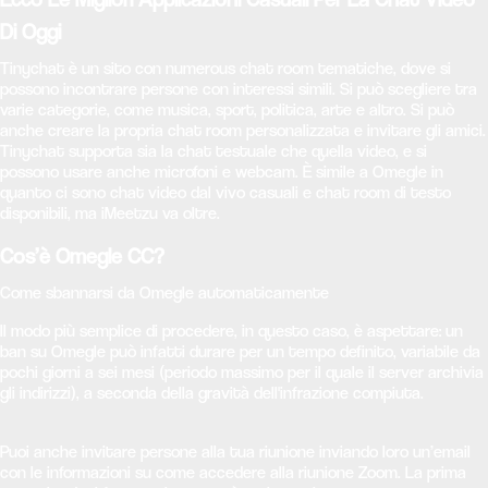
Di Oggi
Tinychat è un sito con numerous chat room tematiche, dove si
possono incontrare persone con interessi simili. Si può scegliere tra
varie categorie, come musica, sport, politica, arte e altro. Si può
anche creare la propria chat room personalizzata e invitare gli amici.
Tinychat supporta sia la chat testuale che quella video, e si
possono usare anche microfoni e webcam. È simile a Omegle in
quanto ci sono chat video dal vivo casuali e chat room di testo
disponibili, ma iMeetzu va oltre.
Cos’è Omegle CC?
Come sbannarsi da Omegle automaticamente
Il modo più semplice di procedere, in questo caso, è aspettare: un
ban su Omegle può infatti durare per un tempo definito, variabile da
pochi giorni a sei mesi (periodo massimo per il quale il server archivia
gli indirizzi), a seconda della gravità dell'infrazione compiuta.
Puoi anche invitare persone alla tua riunione inviando loro un’email
con le informazioni su come accedere alla riunione Zoom. La prima