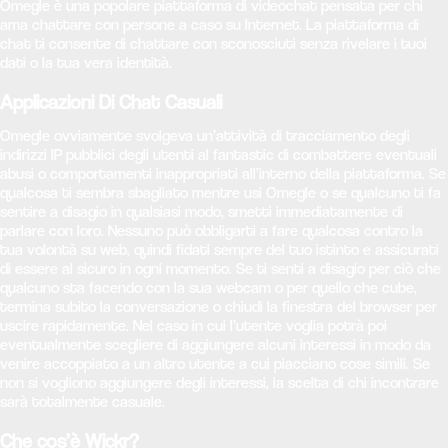
Omegle è una popolare piattaforma di videochat pensata per chi
ama chattare con persone a caso su Internet. La piattaforma di
chat ti consente di chattare con sconosciuti senza rivelare i tuoi
dati o la tua vera identità.
Applicazioni Di Chat Casuali
Omegle ovviamente svolgeva un’attività di tracciamento degli
indirizzi IP pubblici degli utenti al fantastic di combattere eventuali
abusi o comportamenti inappropriati all’interno della piattaforma. Se
qualcosa ti sembra sbagliato mentre usi Omegle o se qualcuno ti fa
sentire a disagio in qualsiasi modo, smetti immediatamente di
parlare con loro. Nessuno può obbligarti a fare qualcosa contro la
tua volontà su web, quindi fidati sempre del tuo istinto e assicurati
di essere al sicuro in ogni momento. Se ti senti a disagio per ciò che
qualcuno sta facendo con la sua webcam o per quello che cube,
termina subito la conversazione o chiudi la finestra del browser per
uscire rapidamente. Nel caso in cui l’utente voglia potrà poi
eventualmente scegliere di aggiungere alcuni interessi in modo da
venire accoppiato a un altro utente a cui piacciano cose simili. Se
non si vogliono aggiungere degli interessi, la scelta di chi incontrare
sarà totalmente casuale.
Che cos’è Wickr?