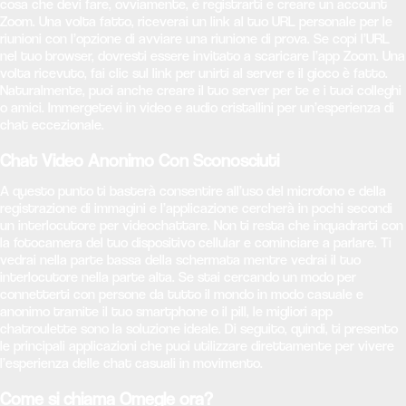
cosa che devi fare, ovviamente, è registrarti e creare un account
Zoom. Una volta fatto, riceverai un link al tuo URL personale per le
riunioni con l’opzione di avviare una riunione di prova. Se copi l’URL
nel tuo browser, dovresti essere invitato a scaricare l’app Zoom. Una
volta ricevuto, fai clic sul link per unirti al server e il gioco è fatto.
Naturalmente, puoi anche creare il tuo server per te e i tuoi colleghi
o amici. Immergetevi in video e audio cristallini per un’esperienza di
chat eccezionale.
Chat Video Anonimo Con Sconosciuti
A questo punto ti basterà consentire all’uso del microfono e della
registrazione di immagini e l’applicazione cercherà in pochi secondi
un interlocutore per videochattare. Non ti resta che inquadrarti con
la fotocamera del tuo dispositivo cellular e cominciare a parlare. Ti
vedrai nella parte bassa della schermata mentre vedrai il tuo
interlocutore nella parte alta. Se stai cercando un modo per
connetterti con persone da tutto il mondo in modo casuale e
anonimo tramite il tuo smartphone o il pill, le migliori app
chatroulette sono la soluzione ideale. Di seguito, quindi, ti presento
le principali applicazioni che puoi utilizzare direttamente per vivere
l’esperienza delle chat casuali in movimento.
Come si chiama Omegle ora?