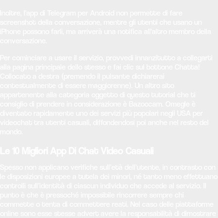
Inoltre, l'app di Telegram per Android non permette di fare
screenshot della conversazione, mentre gli utenti che usano un
iPhone possono farli, ma arriverà una notifica all'altro membro della
conversazione.
Per cominciare a usare il servizio, provvedi innanzitutto a collegarti
alla pagina principale dello stesso e fai clic sul bottone Chatta!
Collocato a destra (premendo il pulsante dichiarerai
contestualmente di essere maggiorenne). Un altro sito
appartenente alla categoria oggetto di questo tutorial che ti
consiglio di prendere in considerazione è Bazoocam. Omegle è
diventato rapidamente uno dei servizi più popolari negli USA per
videochat tra utenti casuali, diffondendosi poi anche nel resto del
mondo.
Le 10 Migliori App Di Chat Video Casuali
Spesso non applicano verifiche sull’età dell’utente, in contrasto con
le disposizioni europee a tutela dei minori, né tanto meno effettuano
controlli sull’identità di ciascun individuo che accede al servizio. Il
punto è che è pressoché impossibile rincorrere sempre chi
commette o tenta di commettere reati. Nel caso delle piattaforme
online sono esse stesse advert avere la responsabilità di dimostrare