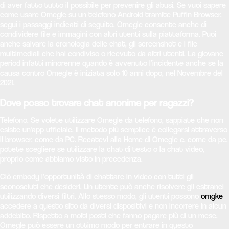
di aver fatto tutto il possibile per prevenire gli abusi. Se vuoi sapere
come usare Omegle su un telefono Android tramite Puffin Browser,
segui i passaggi indicati di seguito. Omegle consente anche di
condividere file e immagini con altri utenti sulla piattaforma. Puoi
anche salvare la cronologia delle chat, gli screenshot e i file
multimediali che hai condiviso o ricevuto da altri utenti. La giovane
period infatti minorenne quando è avvenuto l’incidente anche se la
causa contro Omegle è iniziata solo 10 anni dopo, nel Novembre del
2021.
Dove posso trovare chat anonime per ragazzi?
Telefono. Se volete utilizzare Omegle da telefono, sappiate che non
esiste un'app ufficiale. Il metodo più semplice è collegarsi attraverso
il browser, come da PC. Recatevi alla Home di Omegle e, come da pc,
potete scegliere se utilizzare la chat di testo o la chat video,
proprio come abbiamo visto in precedenza.
Ciò embody l’opportunità di chattare in video con tutti gli
sconosciuti che desideri. Un utente può anche risolvere gli estranei
utilizzando diversi filtri. Allo stesso modo, gli utenti possono
omgke
accedere a questo sito da diversi dispositivi e non incorrere in alcun
addebito. Rispetto a molti posti che fanno pagare più di un mese,
Omegle può essere un ottimo modo per entrare in questo