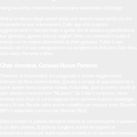
Harry ha anche chiamato Discord come alternativa a Omegle.
Vedrai un elenco degli utenti attivi che stanno osservando ciò che
trasmette la tua videocamera. Dalle app che ti danno
aggiornamenti in tempo reale a quelle che ti aiutano a pianificare la
tua giornata, queste sono le migliori. Parla con estranei in tutto il
mondo con la nostra alternativa di chat gratuita. Tutto è ben
tenuto ed è in una categoria tra cui scegliere tra Solo live, Solo foto,
Solo video, Recenti e altro.
Chat Anonima, Conosci Nuove Persone
Tuttavia, la funzionalità di Luckycrush è ancora leggermente
inferiore ad altre chatroulette. Questa è un’app di appuntamenti in
cui le donne fanno la prima mossa. In Bumble, puoi scorrere i profili di
altri utenti e mettere loro “Mi piace”. Se il like è reciproco, viene
avviata una chat, in cui la ragazza deve scrivere il primo messaggio
entro 24 ore. Bumble offre anche modalità per trovare amici (Bumble
BFF) e associate commerciali (Bumble Bizz).
Dopo il match si poteva decidere iniziare la conversazione o passare
a un altro utente. Si poteva scegliere anche se lasciare la
telecamera attiva per tutti oppure avviarla in un secondo momento.