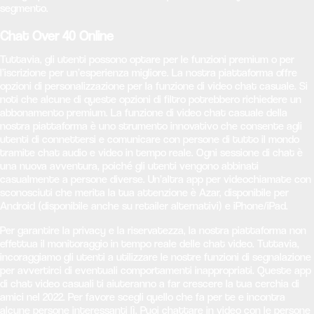
segmento.
Chat Over 40 Online
Tuttavia, gli utenti possono optare per le funzioni premium o per
l’iscrizione per un’esperienza migliore. La nostra piattaforma offre
opzioni di personalizzazione per la funzione di video chat casuale. Si
noti che alcune di queste opzioni di filtro potrebbero richiedere un
abbonamento premium. La funzione di video chat casuale della
nostra piattaforma è uno strumento innovativo che consente agli
utenti di connettersi e comunicare con persone di tutto il mondo
tramite chat audio e video in tempo reale. Ogni sessione di chat è
una nuova avventura, poiché gli utenti vengono abbinati
casualmente a persone diverse. Un’altra app per videochiamate con
sconosciuti che merita la tua attenzione è Azar, disponibile per
Android (disponibile anche su retailer alternativi) e iPhone/iPad.
Per garantire la privacy e la riservatezza, la nostra piattaforma non
effettua il monitoraggio in tempo reale delle chat video. Tuttavia,
incoraggiamo gli utenti a utilizzare le nostre funzioni di segnalazione
per avvertirci di eventuali comportamenti inappropriati. Queste app
di chat video casuali ti aiuteranno a far crescere la tua cerchia di
amici nel 2022. Per favore scegli quello che fa per te e incontra
alcune persone interessanti lì. Puoi chattare in video con le persone