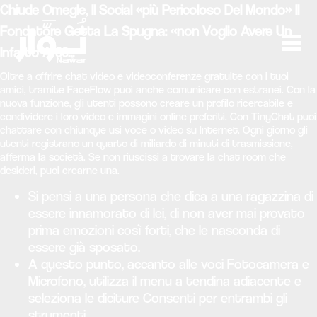
Chiude Omegle, Il Social «più Pericoloso Del Mondo» Il
Fondatore Getta La Spugna: «non Voglio Avere Un
Infarto A 30...
Oltre a offrire chat video e videoconferenze gratuite con i tuoi
amici, tramite FaceFlow puoi anche comunicare con estranei. Con la
nuova funzione, gli utenti possono creare un profilo ricercabile e
condividere i loro video e immagini online preferiti. Con TinyChat puoi
chattare con chiunque usi voce o video su Internet. Ogni giorno gli
utenti registrano un quarto di miliardo di minuti di trasmissione,
afferma la società. Se non riuscissi a trovare la chat room che
desideri, puoi crearne una.
Si pensi a una persona che dica a una ragazzina di
essere innamorato di lei, di non aver mai provato
prima emozioni così forti, che le nasconda di
essere già sposato.
A questo punto, accanto alle voci Fotocamera e
Microfono, utilizza il menu a tendina adiacente e
seleziona le diciture Consenti per entrambi gli
strumenti.