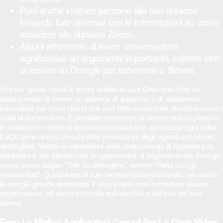
Puoi anche invitare persone alla tua riunione
inviando loro un’email con le informazioni su come
accedere alla riunione Zoom.
Alcuni affermano di avere conversazioni
significative su argomenti importanti, mentre altri
si recano su Omegle per scherzare o flirtare.
Uno tra questi canali è senza dubbio la Live Chat che offre un
ottimo modo di creare un sistema di supporto e di assistenza
immediata per i tuoi clienti che può farti aumentare drasticamente i
tassi di conversione. È possibile richiamare le conversazioni passate,
in modo che i clienti si sentano riconosciuti e apprezzati ogni volta.
Il 3CX tiene anche traccia delle prestazioni degli agenti con report
dettagliati. Valuta le valutazioni della chat, i tempi di risposta e la
valutazione per identificare le opportunità di miglioramento. Omegle
aveva come slogan “Talk to strangers”, ovvero “Parla con gli
sconosciuti”. Questa era la sua caratteristica principale, ma anche
la sua più grande debolezza. Il sito, infatti, non richiedeva alcuna
registrazione, né alcun controllo sull’identità o sull’età dei suoi
utenti.
Ecco Le Migliori Applicazioni Casuali Per La Chat Video