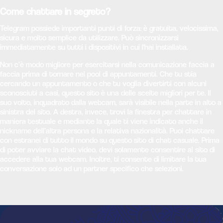
Come chattare in segreto?
Telegram possiede importanti punti di forza: è gratuita, velocissima,
sicura e molto semplice da utilizzare. Può sincronizzarsi
immediatamente su tutti i dispositivi in cui l'hai installata.
Non c’è modo migliore per esercitarsi nella comunicazione faccia a
faccia prima di tornare nel pool di appuntamenti. Che tu stia
cercando un appuntamento o che tu voglia divertirti con alcuni
sconosciuti a casi, questo sito è una delle scelte migliori per te. Il
suo volto, inquadrato dalla webcam, sarà visibile nella parte in alto a
sinistra del sito. A destra, invece, trovi la finestra per chattare in
maniera testuale e mediante la quale ti viene indicato anche il
nickname dell’altra persona e la relativa nazionalità. Puoi chattare
con estranei di tutto il mondo su questo sito di chat casuale. Prima
di poter avviare la chat video, devi solamente consentire al sito di
accedere alla tua webcam. Inoltre, ti consente di limitare la tua
conversazione solo ad un partner specifico che selezioni.