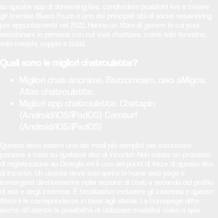
su questa app di streaming live, condividere posizioni live e inviare
gif tramite Blued. Fruzo è uno dei principali siti di social networking
per appuntamenti nel 2022. Hanno un filtro di genere in cui puoi
selezionare le persone con cui vuoi chattare, come solo femmine,
solo maschi, coppie e tutti.
Quali sono le migliori chatroulette?
Migliori chat anonime. Bazzomcam. ciao aMigos.
Altre chatroulette.
Migliori app chatroulette. Chatspin
(Android/iOS/iPadOS) Camsurf
(Android/iOS/iPadOS)
Questo deve essere uno dei modi più semplici per incontrare
persone a caso su qualsiasi sito di incontri. Non esiste un processo
di registrazione su Omegle ed è uno dei punti di forza di questo sito
di incontri. Un utente deve solo aprire la home web page e
immergersi direttamente nella sezione di chat a seconda del profilo
di età e degli interessi. È facoltativo includere gli interessi e questo
filtrerà le corrispondenze in base agli stessi. La homepage offre
anche all’utente la possibilità di utilizzare modalità video o spia.