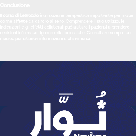
Conclusione
Il
corso di Letrozolo
è un’opzione terapeutica importante per molte
donne affette da cancro al seno. Comprendere il suo utilizzo, le
indicazioni e gli effetti collaterali può aiutare i pazienti a prendere
decisioni informate riguardo alla loro salute. Consultare sempre un
medico per ulteriori informazioni e chiarimenti.