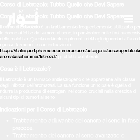
Corso di Letrozolo: Tutto Quello che Devi Sapere
Corso di Letrozolo: Tutto Quello che Devi Sapere
Il
corso di Letrozolo
è un trattamento frequentemente utilizzato pe
le donne affette da tumore al seno, in particolare nelle fasi successi
della malattia. Questo articolo esplorerà i dettagli riguardanti l’uso d
questo farmaco, le sue indicazioni e
https://italiasportpharmaecommerce.com/categorie/oestrogenblocke
aromatasehemmer/letrozol/
gli effetti collaterali.
Cosa è il Letrozolo?
Il Letrozolo è un farmaco antiestrogeno che appartiene alla classe
degli inibitori dell’aromatasi. La sua funzione principale è quella di
ridurre la produzione di estrogeni nel corpo, cruciali nella crescita di
alcuni tipi di tumori al seno.
Indicazioni per il Corso di Letrozolo
Trattamento adiuvante del cancro al seno in fase
precoce.
Trattamento del cancro al seno avanzato o