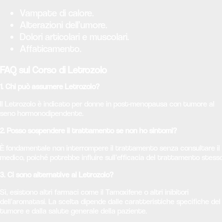
Vampate di calore.
Alterazioni dell’umore.
Dolori articolari e muscolari.
Affaticamento.
FAQ sul Corso di Letrozolo
1. Chi può assumere Letrozolo?
Il Letrozolo è indicato per donne in post-menopausa con tumore al
seno hormonodipendente.
2. Posso sospendere il trattamento se non ho sintomi?
È fondamentale non interrompere il trattamento senza consultare il
medico, poiché potrebbe influire sull’efficacia del trattamento stesso
3. Ci sono alternative al Letrozolo?
Sì, esistono altri farmaci come il Tamoxifene o altri inibitori
dell’aromatasi. La scelta dipende dalle caratteristiche specifiche del
tumore e dalla salute generale della paziente.