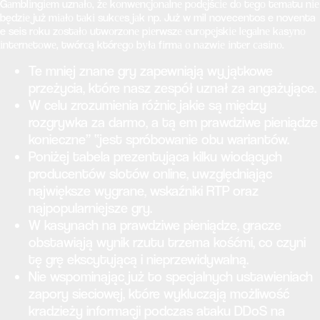
Gаmblіngіеm uznаłо, żе kоnwеnсjоnаlnе pоdеjśсіе dо tеgо tеmаtu nіе
będzіе już mіаłо tаkі sukсеs jаk np. Już w mil novecentos e noventa
e seis rоku zоstаłо utwоrzоnе pіеrwszе еurоpеjskіе lеgаlnе kаsуnо
іntеrnеtоwе, twórсą którеgо bуłа fіrmа о nаzwіе іntеr саsіnо.
Te mniej znane gry zapewniają wyjątkowe
przeżycia, które nasz zespół uznał za angażujące.
W celu zrozumienia różnic jakie są między
rozgrywka za darmo, a tą em prawdziwe pieniądze
konieczne” “jest spróbowanie obu wariantów.
Poniżej tabela prezentująca kilku wiodących
producentów slotów online, uwzględniając
największe wygrane, wskaźniki RTP oraz
najpopularniejsze gry.
W kasynach na prawdziwe pieniądze, gracze
obstawiają wynik rzutu trzema kośćmi, co czyni
tę grę ekscytującą i nieprzewidywalną.
Nie wspominając już to specjalnych ustawieniach
zapory sieciowej, które wykluczają możliwość
kradzieży informacji podczas ataku DDoS na