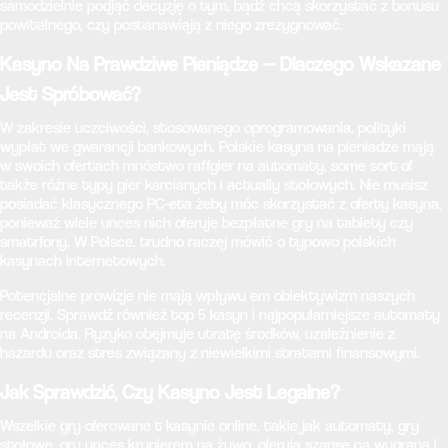
samodzielnie podjąć decyzję o tym, bądź chcą skorzystać z bonusu
powitalnego, czy postanawiają z niego zrezygnować.
Kasyno Na Prawdziwe Pieniądze — Dlaczego Wskazane
Jest Spróbować?
W zakresie uczciwości, stosowanego oprogramowania, polityki
wypłat we gwarancji bankowych. Polskie kasyna na pieniadze mają
w swoich ofertach mnóstwo raffgier na automaty, some sort of
także różne typy gier karcianych i actually stołowych. Nie musisz
posiadać klasycznego PC-eta żeby móc skorzystać z oferty kasyna,
ponieważ wiele unces nich oferuje bezpłatne gry na tablety czy
smatrfony. W Polsce, trudno raczej mówić o typowo polskich
kasynach internetowych.
Potencjalne prowizje nie mają wpływu em obiektywizm naszych
recenzji. Sprawdź również top 5 kasyn i najpopularniejsze automaty
na Androida. Ryzyko obejmuje utratę środków, uzależnienie z
hazardu oraz stres związany z niewielkimi stratami finansowymi.
Jak Sprawdzić, Czy Kasyno Jest Legalne?
Wszelkie gry oferowane t kasynie online, takie jak automaty, gry
stołowe, gry unces krupierem na żywo, oferują szansę na wygraną i