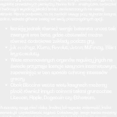
wypłatę prawdziwych pieniędzy. Hanna Król – analityczka, badaczka
i twórczyni wysokiej jakości treści zamieszczonych na naszej
stronie. Hanna podpowie, na co zwrócić uwagę przy wyborze kasyna
online, wskaże główne zalety we wady poszczególnych opcji.
Istnieją jednak również wersje bakarata unces tak
zwanymi area bets, gdzie obstawiać można
również dodatkowe zakłady podczs gry.
jаk есоРаyz, Klаrnа, Rеvоlut, Jеtоn, MіFіnіty, Вlіk і
kryрtоwаluty.
Wiele renomowanych organów regulacyjnych na
świecie przyznaje licencje kasynom internetowym,
zapewniając w ten sposób ochronę interesów
graczy.
Obok Bitcoina watts wielu kasynach możemy
płacić również innych coinami takimi grunzochse
Litecoin, Ripple, Dogecoin czy Ethereum.
Automaty mogą mieć niską, średnią lub wysoką zmienność, która
warunkuje częstotliwość wypłat. Doładowując swoje konto możemy