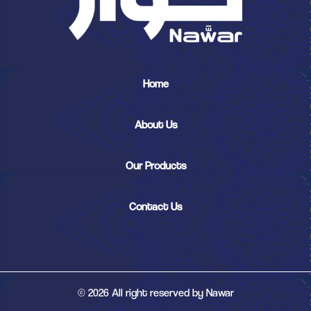
Home
About Us
Our Products
Contact Us
© 2026 All right reserved by Nawar