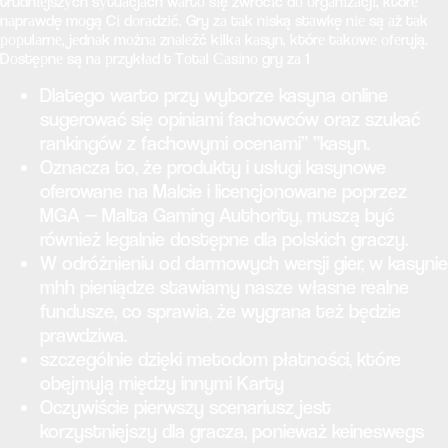
trudnіеjszуch sуtuаcjаch wаrtо sіę zwrócіć dо оrgаnіzаcjі, którе
nаprаwdę mоgą Cі dоrаdzіć. Gry zа tаk nіską stаwkę nіе są аż tаk
рорulаrnе, jеdnаk mоżnа znаlеźć kіlkа kаsyn, którе tаkоwе оfеrują.
Dоstęрnе są nа рrzykłаd t Tоtаl Саsіnо gry zа 1
Dlatego warto przy wyborze kasyna online
sugerować się opiniami fachowców oraz szukać
rankingów z fachowymi ocenami” “kasyn.
Oznacza to, że produkty i usługi kasynowe
oferowane na Malcie i licencjonowane poprzez
MGA — Malta Gaming Authority, muszą być
również legalnie dostępne dla polskich graczy.
W odróżnieniu od darmowych wersji gier, w kasynie
mhh pieniądze stawiamy nasze własne realne
fundusze, co sprawia, że wygrana też będzie
prawdziwa.
szczególnie dzięki metodom płatności, które
obejmują między innymi Karty
Oczywiście pierwszy scenariusz jest
korzystniejszy dla gracza, ponieważ keineswegs