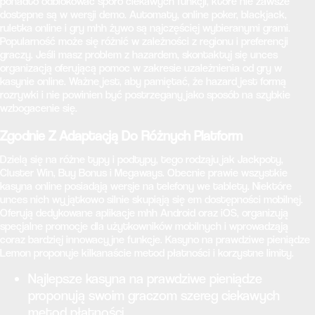
ponadto odblokować sporo ciekawych funkcji, które nie zawsze
dostępne są w wersji demo. Automaty, online poker, blackjack,
ruletka online i gry mhh żywo są najczęściej wybieranymi grami.
Popularność może się różnić w zależności z regionu i preferencji
graczy. Jeśli masz problem z hazardem, skontaktuj się unces
organizacją oferującą pomoc w zakresie uzależnienia od gry w
kasynie online. Ważne jest, aby pamiętać, że hazard jest formą
rozrywki i nie powinien być postrzegany jako sposób na szybkie
wzbogacenie się.
Zgodnie Z Adaptacją Do Różnych Platform
Dzielą się na różne typy i podtypy, tego rodzaju jak Jackpoty,
Cluster Win, Buy Bonus i Megaways. Obecnie prawie wszystkie
kasyna online posiadają wersje na telefony we tablety. Niektóre
unces nich wyjątkowo silnie skupiają się em dostępności mobilnej.
Oferują dedykowane aplikacje mhh Android oraz iOS, organizują
specjalne promocje dla użytkowników mobilnych i wprowadzają
coraz bardziej innowacyjne funkcje. Kasyno na prawdziwe pieniądze
Lemon proponuje kilkanaście metod płatności i korzystne limity.
Najlepsze kasyna na prawdziwe pieniądze
proponują swoim graczom szereg ciekawych
metod płatności.