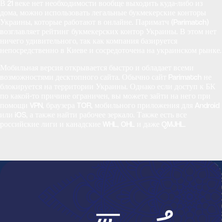
В 21 веке нет необходимости вообще выходить куда-либо из
дома, можно использовать легальные букмекерские конторы
Украины, которые работают в онлайне. Париматч (Parimatch)
возглавляет рейтинг букмекерских контор Украины. В этом нет
ничего удивительного, так как компания базируется
непосредственно в Киеве и сосредоточена на украинском рынке.
Мобильная версия открывается быстро и обладает всеми
возможностями десктопного сайта. Обычно сайт Parimatch не
блокируется на территории Украины. Однако если доступ к БК
по какой-то причине ограничен, вы можете зайти на него при
помощи VPN, браузера TOR, мобильного приложения для Android
или iOS, а также найти рабочее зеркало. Также есть все
российские лиги и канадские WHL, OHL и даже QMJHL.