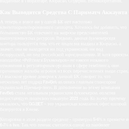
выданные в Гибралтаре, Кюрасао, Олдерни, Великобритании.
Как Выводятся Средства С Париматч Аккаунта
А теперь и вовсе ни у одной БК нет настолько
клиентоориентированного саппорта. Хотелось бы добавить, что
большинство БК отвечают на запросы представителей
вышеупомянутых ресурсов. Видимо, данная букмекерская
контора пользуется тем, что ее лицензия выдана в Кюрасао, а
значит, она не находится ни под украинской, ни под
белорусской, ни под российской юрисдикциями. И хотя проекты
наподобие «Рейтинга Букмекеров» не имеют никакого
отношения к регуляторным органам в сфере гемблинга, они
принимают жалобы игроков из всех перечисленных выше стран.
О высоком уровне доверия к данной БК говорит то, что
несколько лет подряд FavBet являлась главным спонсором
украинской Премьер-лиги. В дополнение ко всему компания
FavBet стала легальным украинским букмекером, оплатив
недостающую лицензию накануне 2023 года. Ко всему прочему
оказалось, что GG.BET – это украинская компания, офис которой
базируется в Киеве.
Котировки в этом разделе средние – примерно 5-6% в прематче и
6-7% в live. Так что теннис считается одной из наиболее