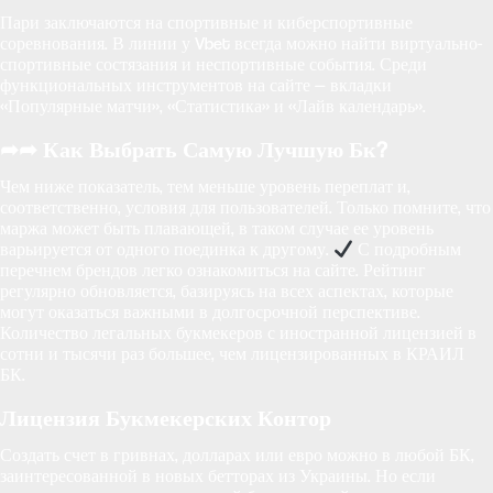
Пари заключаются на спортивные и киберспортивные
соревнования. В линии у Vbet всегда можно найти виртуально-
спортивные состязания и неспортивные события. Среди
функциональных инструментов на сайте — вкладки
«Популярные матчи», «Статистика» и «Лайв календарь».
➦➦ Как Выбрать Самую Лучшую Бк?
Чем ниже показатель, тем меньше уровень переплат и,
соответственно, условия для пользователей. Только помните, что
маржа может быть плавающей, в таком случае ее уровень
варьируется от одного поединка к другому.
С подробным
перечнем брендов легко ознакомиться на сайте. Рейтинг
регулярно обновляется, базируясь на всех аспектах, которые
могут оказаться важными в долгосрочной перспективе.
Количество легальных букмекеров с иностранной лицензией в
сотни и тысячи раз большее, чем лицензированных в КРАИЛ
БК.
Лицензия Букмекерских Контор
Создать счет в гривнах, долларах или евро можно в любой БК,
заинтересованной в новых бетторах из Украины. Но если