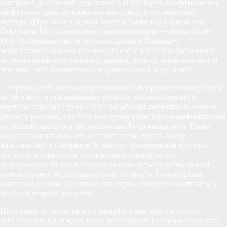
выгодных дисциплин для ставок в Пари Матч. Коэффициенты
нa футбол – одни из наиболее выгодных в букмекерской
конторе. (При этом в редких матчах, таких как первенство
Гондураса, БК устанавливает высокую маржу – иногда более
10%). Информационное сопровождение в Париматч
недостаточно содержательное. На сайте БК не предусмотрена
интерактивная визуализация данных, хотя на экран выводятся
текущий счёт, количество предупреждений и удалений.
С первых дней своего существования БК предоставляла услуги
по беттингу в стационарных пунктах, расположенных в
крупных городах страны. Легальный сайт parimatch.ru открыт
для всех россиян, а вот его международная версия parimatch.com
запрещена законом и заблокирована Роскомназдором. Также
хочу напомнить вам, что не стоит слепо верить всему
написанному в интернете. К выбору букмекерской конторы
относитесь серьезно и обязательно проверяйте всю
информацию. Чтобы без проблем выводить средства, новый
клиент должен подтвердить свою личность. Букмекерская
компания должна убедиться, что игрок совершеннолетний и у
него нет второго аккаунта.
Некоторые пользователи из нашей страны верят в скорую
легализацию БК и ждут, когда же откроются наземные пункты.