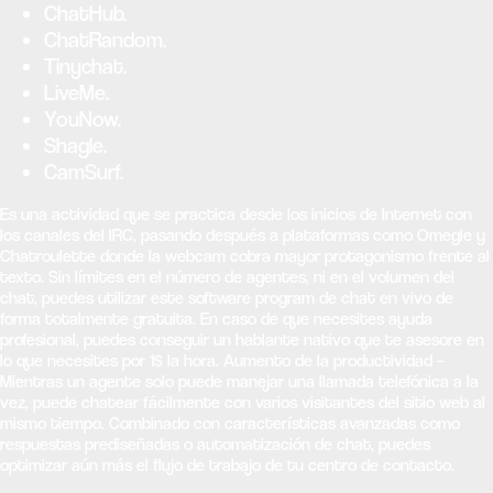
ChatHub.
ChatRandom.
Tinychat.
LiveMe.
YouNow.
Shagle.
CamSurf.
Es una actividad que se practica desde los inicios de Internet con
los canales del IRC, pasando después a plataformas como Omegle y
Chatroulette donde la webcam cobra mayor protagonismo frente al
texto. Sin límites en el número de agentes, ni en el volumen del
chat, puedes utilizar este software program de chat en vivo de
forma totalmente gratuita. En caso de que necesites ayuda
profesional, puedes conseguir un hablante nativo que te asesore en
lo que necesites por 1$ la hora. Aumento de la productividad –
Mientras un agente solo puede manejar una llamada telefónica a la
vez, puede chatear fácilmente con varios visitantes del sitio web al
mismo tiempo. Combinado con características avanzadas como
respuestas prediseñadas o automatización de chat, puedes
optimizar aún más el flujo de trabajo de tu centro de contacto.