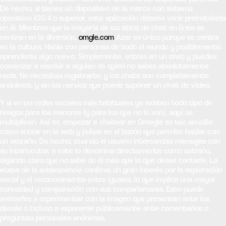
De hecho, si tienes un dispositivo de la marca con sistema
operativo iOS 4 o superior, esta aplicación debería venir preinstalada
en él. Mientras que la mayoría de los sitios de chat en línea se
centran en la diversión,
omgle.com
Azar es único porque se centra
en la cultura. Habla con personas de todo el mundo y posiblemente
aprenderás algo nuevo. Simplemente, entras en un chat y puedes
comenzar a escribir a alguien de quien no sabes absolutamente
nada. No necesitas registrarte, y los chats son completamente
anónimos, y sin los nervios que puede suponer un chat de vídeo.
Y si en las redes sociales más habituales ya existen todo tipo de
riesgos para los menores (y para los que no lo son), aquí se
multiplican. Así es, empezar a chatear en Omegle es tan sencillo
como entrar en la web y pulsar en el botón que permite hablar con
un extraño. De hecho, cuando el usuario intercambia mensajes con
su interlocutor, a este lo denomina directamente como extraño,
dejando claro que no sabe de él más que lo que desee contarle. La
etapa de la adolescencia conlleva un gran interés por la exploración
social y el reconocimiento entre iguales, lo que implica una mayor
curiosidad y comparación con sus compañeros/as. Esto puede
animarles a experimentar con la imagen que presentan ante los
demás o incluso a exponerse públicamente ante comentarios o
preguntas personales anónimas.