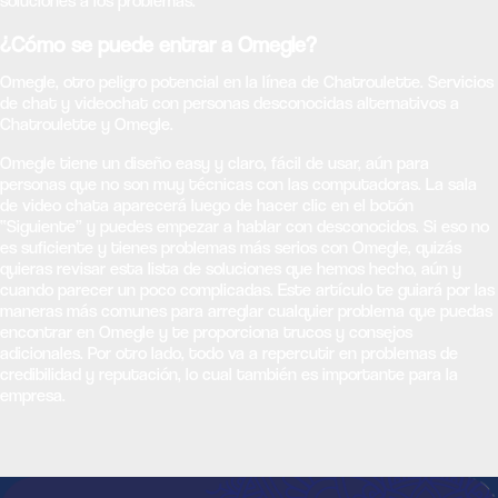
soluciones a los problemas.
¿Cómo se puede entrar a Omegle?
Omegle, otro peligro potencial en la línea de Chatroulette. Servicios
de chat y videochat con personas desconocidas alternativos a
Chatroulette y Omegle.
Omegle tiene un diseño easy y claro, fácil de usar, aún para
personas que no son muy técnicas con las computadoras. La sala
de video chata aparecerá luego de hacer clic en el botón
“Siguiente” y puedes empezar a hablar con desconocidos. Si eso no
es suficiente y tienes problemas más serios con Omegle, quizás
quieras revisar esta lista de soluciones que hemos hecho, aún y
cuando parecer un poco complicadas. Este artículo te guiará por las
maneras más comunes para arreglar cualquier problema que puedas
encontrar en Omegle y te proporciona trucos y consejos
adicionales. Por otro lado, todo va a repercutir en problemas de
credibilidad y reputación, lo cual también es importante para la
empresa.