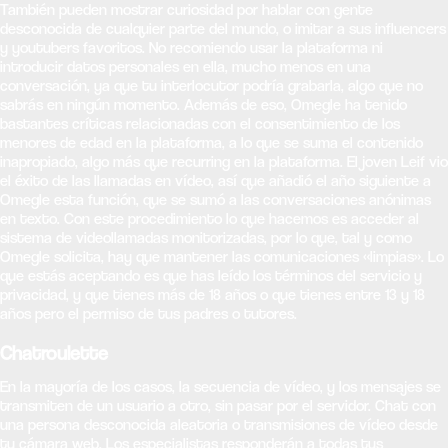
También pueden mostrar curiosidad por hablar con gente
desconocida de cualquier parte del mundo, o imitar a sus influencers
y youtubers favoritos. No recomiendo usar la plataforma ni
introducir datos personales en ella, mucho menos en una
conversación, ya que tu interlocutor podría grabarla, algo que no
sabrás en ningún momento. Además de eso, Omegle ha tenido
bastantes críticas relacionadas con el consentimiento de los
menores de edad en la plataforma, a lo que se suma el contenido
inapropiado, algo más que recurring en la plataforma. El joven Leif vio
el éxito de las llamadas en vídeo, así que añadió el año siguiente a
Omegle esta función, que se sumó a las conversaciones anónimas
en texto. Con este procedimiento lo que hacemos es acceder al
sistema de videollamadas monitorizadas, por lo que, tal y como
Omegle solicita, hay que mantener las comunicaciones «limpias». Lo
que estás aceptando es que has leído los términos del servicio y
privacidad, y que tienes más de 18 años o que tienes entre 13 y 18
años pero el permiso de tus padres o tutores.
Chatroulette
En la mayoría de los casos, la secuencia de vídeo, y los mensajes se
transmiten de un usuario a otro, sin pasar por el servidor. Chat con
una persona desconocida aleatoria o transmisiones de vídeo desde
tu cámara web. Los especialistas responderán a todas tus