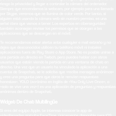
riesgo la privacidad y llegar a controlar la cámara del ordenador.
Siempre que encendamos la webcam, por ejemplo para una llamada
por Skype, veremos que se ilumina de color verde. Por tanto, si
alguien está usando la cámara web sin nuestro permiso, es una
señal clara que vamos a tener. Los expertos en ciberseguridad
también aconsejan revisar los permisos que se otorgan a las
aplicaciones que se descargan en el móvil.
Te recomendamos estar alerta ante cualquier e mail extraño y no
dejes que desconocidos utilicen tu teléfono móvil ni instales
aplicaciones fuera de Play Store o App Store. No es posible unirse a
una partida en directo en Twitch, pero puedes hablar con otros
usuarios que están viendo la partida en una ventana de chat en
directo. Una vez que un usuario ha vinculado la aplicación a una
cuenta de Snapchat, se le solicita que «reciba mensajes anónimos»
y cree una pregunta para que otros le «envíen respuestas
honestas». YOLO (acrónimo en inglés de «You Only Live Once», o
«solo se vive una vez») es una aplicación de preguntas y respuestas
anónimas dentro de Snapchat.
Widget De Chat Multilingüe
Si eres del equipo Apple, te interesa conocer la app de
videollamadas gratuita FaceTime, únicamente disponible para iOS.