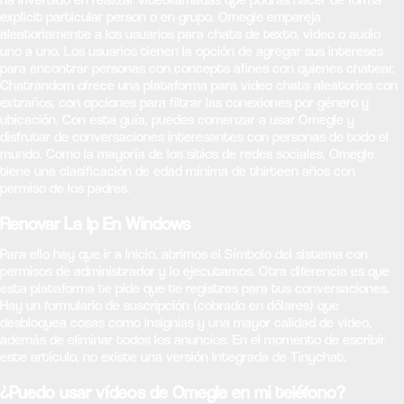
explicit particular person o en grupo. Omegle empareja
aleatoriamente a los usuarios para chats de texto, video o audio
uno a uno. Los usuarios tienen la opción de agregar sus intereses
para encontrar personas con concepts afines con quienes chatear.
Chatrandom ofrece una plataforma para video chats aleatorios con
extraños, con opciones para filtrar las conexiones por género y
ubicación. Con esta guía, puedes comenzar a usar Omegle y
disfrutar de conversaciones interesantes con personas de todo el
mundo. Como la mayoría de los sitios de redes sociales, Omegle
tiene una clasificación de edad mínima de thirteen años con
permiso de los padres.
Renovar La Ip En Windows
Para ello hay que ir a Inicio, abrimos el Símbolo del sistema con
permisos de administrador y lo ejecutamos. Otra diferencia es que
esta plataforma te pide que te registres para tus conversaciones.
Hay un formulario de suscripción (cobrado en dólares) que
desbloquea cosas como insignias y una mayor calidad de video,
además de eliminar todos los anuncios. En el momento de escribir
este artículo, no existe una versión integrada de Tinychat.
¿Puedo usar vídeos de Omegle en mi teléfono?