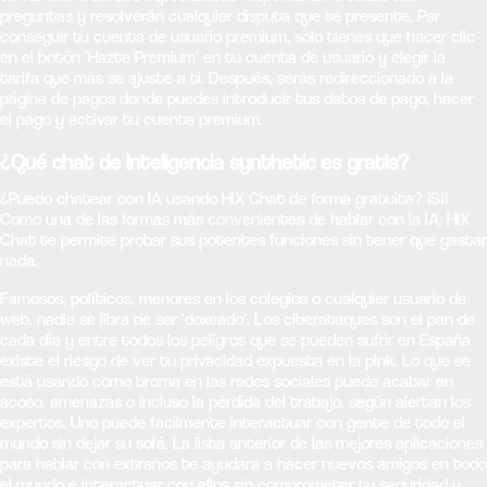
preguntas y resolverán cualquier disputa que se presente. Par
conseguir tu cuenta de usuario premium, solo tienes que hacer clic
en el botón ‘Hazte Premium’ en tu cuenta de usuario y elegir la
tarifa que más se ajuste a ti. Después, serás redireccionado a la
página de pagos donde puedes introducir tus datos de pago, hacer
el pago y activar tu cuenta premium.
¿Qué chat de inteligencia synthetic es gratis?
¿Puedo chatear con IA usando HIX Chat de forma gratuita? ¡Sí!
Como una de las formas más convenientes de hablar con la IA, HIX
Chat te permite probar sus potentes funciones sin tener que gastar
nada.
Famosos, políticos, menores en los colegios o cualquier usuario de
web, nadie se libra de ser ‘doxeado’. Los ciberataques son el pan de
cada día y entre todos los peligros que se pueden sufrir en España
existe el riesgo de ver tu privacidad expuesta en la pink. Lo que se
está usando como broma en las redes sociales puede acabar en
acoso, amenazas o incluso la pérdida del trabajo, según alertan los
expertos. Uno puede facilmente interactuar con gente de todo el
mundo sin dejar su sofá. La lista anterior de las mejores aplicaciones
para hablar con extraños te ayudara a hacer nuevos amigos en todo
el mundo e interactuar con ellos sin comprometer tu seguridad y