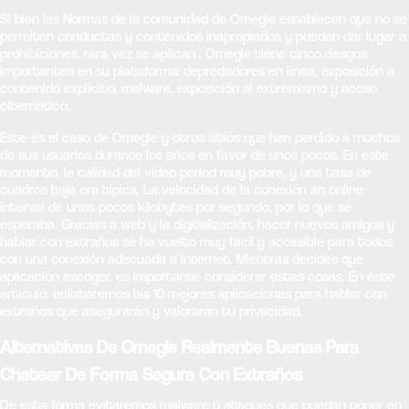
Si bien las Normas de la comunidad de Omegle establecen que no se
permiten conductas y contenidos inapropiados y pueden dar lugar a
prohibiciones, rara vez se aplican . Omegle tiene cinco riesgos
importantes en su plataforma: depredadores en línea, exposición a
contenido explícito, malware, exposición al extremismo y acoso
cibernético.
Este es el caso de Omegle y otros sitios que han perdido a muchos
de sus usuarios durante los años en favor de unos pocos. En este
momento, la calidad del video period muy pobre, y una tasa de
cuadros baja era típica. La velocidad de la conexión an online
interval de unos pocos kilobytes por segundo, por lo que se
esperaba. Gracias a web y la digitalización, hacer nuevos amigos y
hablar con extraños se ha vuelto muy facil y accesible para todos
con una conexión adecuada a Internet. Mientras decides que
aplicación escoger, es importante considerar estas cosas. En este
artículo, enlistaremos las 10 mejores aplicaciones para hablar con
extraños que asegurarán y valorarán tu privacidad.
Alternativas De Omegle Realmente Buenas Para
Chatear De Forma Segura Con Extraños
De esta forma evitaremos malware y ataques que puedan poner en