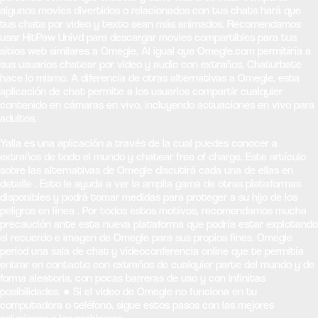
algunos movies divertidos o relacionados con tus chats hará que
tus chats por video y texto sean más animados. Recomendamos
usar HitPaw Univd para descargar movies compartibles para tus
sitios web similares a Omegle. Al igual que Omegle.com permitiría a
sus usuarios chatear por video y audio con extraños, Chaturbate
hace lo mismo. A diferencia de otras alternativas a Omegle, esta
aplicación de chat permite a los usuarios compartir cualquier
contenido en cámaras en vivo, incluyendo actuaciones en vivo para
adultos.
Yalla es una aplicación a través de la cual puedes conocer a
extraños de todo el mundo y chatear free of charge. Este artículo
sobre las alternativas de Omegle discutirá cada una de ellas en
detalle . Esto le ayuda a ver la amplia gama de otras plataformas
disponibles y podrá tomar medidas para proteger a su hijo de los
peligros en línea . Por todos estos motivos, recomendamos mucha
precaución ante esta nueva plataforma que podría estar explotando
el recuerdo e imagen de Omegle para sus propios fines. Omegle
period una sala de chat y videoconferencia online que te permitía
entrar en contacto con extraños de cualquier parte del mundo y de
forma aleatoria, con pocas barreras de uso y con infinitas
posibilidades. ● Si el video de Omegle no funciona en tu
computadora o teléfono, sigue estos pasos con las mejores