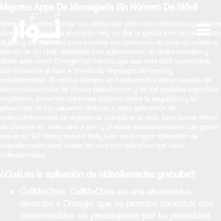
Mejores Apps De Mensajería Sin Número De Móvil
Además, puedes animar tus chats por vídeo con máscaras y efectos
divertidos para más diversión. Hoy en día, la gente vive en un mundo
digital y es más fácil comunicarse con personas de todo el mundo a
través de un chat aleatorio. Las aplicaciones de redes sociales y
sitios web como Omegle han hecho que sea más fácil conectarse
con extraños al azar a través de mensajes de texto y
videollamadas. Al mismo tiempo, es fundamental darse cuenta de
las consecuencias de dichas plataformas y de los posibles aspectos
negativos, como las opiniones críticas sobre la seguridad y la
privacidad de los usuarios. Gracias a esta aplicación de
videoconferencias te dejarás de complicar la vida. ¡Una nueva forma
de chatear en video uno a uno y chatear aleatoriamente con gente
nueva en 100 thirty países! Pally Live es la mejor aplicación de
videollamadas para hablar en vivo con extraños que usan
videollamadas.
¿Cuál es la aplicación de videollamadas gratuita?
CallMeChat. CallMeChat es una alternativa
decente a Omegle, que te permite conectar con
desconocidos sin preocuparte por tu privacidad.