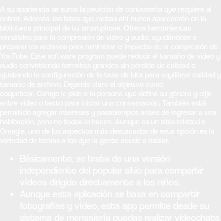
A su apariencia se suma la petición de contraseña que requiere al
entrar. Además, las fotos que metas ahí nunca aparecerán en la
biblioteca principal de tu smartphone. Ofrece herramientas
versátiles para la compresión de video y audio, ayudándote a
preparar los archivos para minimizar el impacto de la compresión de
YouTube. Este software program puede reducir el tamaño de video y
audio convirtiendo formatos grandes sin pérdida de calidad o
ajustando la configuración de la tasa de bits para equilibrar calidad y
tamaño de archivo. Dejando claro el objetivo como
coquetear, Camgo le pide a la persona que defina su género y elija
entre video o texto para iniciar una conversación. También está
permitido agregar intereses y pasatiempos antes de ingresar a una
habitación, pero no todos lo hacen. Aunque es un sitio related a
Omegle, uno de los aspectos más destacados de esta opción es la
variedad de temas a los que la gente acude a hablar.
Básicamente, se trata de una versión
independiente del popular sitio para compartir
vídeos dirigido directamente a los niños.
Aunque esta aplicación se basa en compartir
fotografías y vídeo, esta app permite desde su
sistema de mensajería puedas realizar videochats