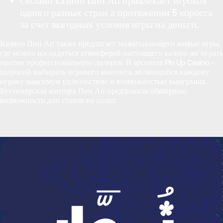
Онлайн казино Пин Ап привлекает игроков
одного разных стран а протяжении 5 коросса
за счет выгодных условия игры на деньги.
Казино Пин Ап также предлагает захватывающего живые игры,
где можно насладиться атмосферой настоящего казино же играть
против профессиональную дилеров. В арсенале Pin Up Casino –
широкий выбирать игрового контента, являющийся каждому
игроку максимум удовольствие и возможностью выигрыша.
Букмекерская контора Пин Ап предложила обширные
возможности дли ставок на спорт.