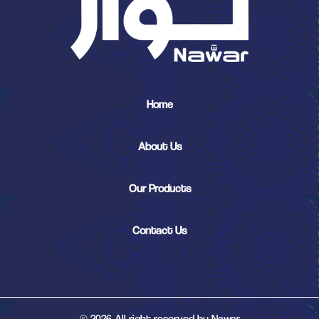
Home
About Us
Our Products
Contact Us
© 2026 All right reserved by Nawar