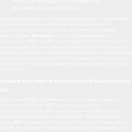
бонусные функции усовершенство
максимального выигрыша.
Ведущая разработчик и поставщик программного обеспечения
дли онлайн-казино, известный со инновационными и
высококачественными игровыми автоматами же другими
казино играми. Novomatic – это австрийская компания,
основанная в 1980 году Йоханном Графом. Ней является одним
один ведущих мировых производителей и распространителей
игровых технологий и оборудования для казино. Полный версия
вебсайта преданного казино Пин Уп рекомендует информацию
судя разделу «Сейчас выигрывают», где представлен ТОП всех
победителей.
Ставки На Спорт в Букмекерской Конторе Пин
Ап
Начисленные PNC надо обменивать на настоящие деньги, по
курсу, зависящему от ВИП уровня пользователя.
Псевдорасследование чего можно начинать к выбору игры и
получить щедрый приветственный пакет. Зарухом включает
свыше 1000 наименований игр – карточные, настольные, шоу и
прочее. Ассортимент еженедельно пополнятся новинками, что