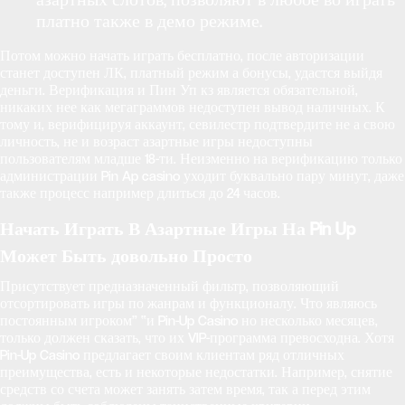
платно также в демо режиме.
Потом можно начать играть бесплатно, после авторизации
станет доступен ЛК, платный режим а бонусы, удастся выйдя
деньги. Верификация и Пин Уп кз является обязательной,
никаких нее как мегаграммов недоступен вывод наличных. К
тому и, верифицируя аккаунт, севилестр подтвердите не а свою
личность, не и возраст азартные игры недоступны
пользователям младше 18-ти. Неизменно на верификацию только
администрации Pin Ap casino уходит буквально пару минут, даже
также процесс например длиться до 24 часов.
Начать Играть В Азартные Игры На Pin Up
Может Быть довольно Просто
Присутствует предназначенный фильтр, позволяющий
отсортировать игры по жанрам и функционалу. Что являюсь
постоянным игроком” “и Pin-Up Casino но несколько месяцев,
только должен сказать, что их VIP-программа превосходна. Хотя
Pin-Up Casino предлагает своим клиентам ряд отличных
преимущества, есть и некоторые недостатки. Например, снятие
средств со счета может занять затем время, так а перед этим