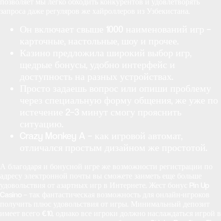
позволяет мы легко обходить конкурентов и удовлетворять
запроса даже регуляров же хайроллеров из Узбекистана.
Он включает свыше 1000 наименований игр –
карточные, настольные, шоу и прочее.
Казино предложила широкий выбор игр,
щедрые бонусы, удобно интерфейс и
доступность на разных устройствах.
Просто задаешь вопрос или опиши проблему
через специальную форму общения, же уже по
истечение 2–3 минут смогу прояснить
ситуацию.
Crazy Monkey A – как игровой автомат,
отличался простым дизайном же простотой.
А благодаря и бонусной игре же возможности регистрации по
адресу электронной почты вы сможете заиметь еще больше
удовольствия от азартных игр в Интернете. Жест бонус Pin Up
Casino – так фантастическая возможность для онлайн-игроков
получить плюс удовольствия от игры. Минимальный депозит
имеет всего €10, однако все игроки должно наслаждаться игрой в