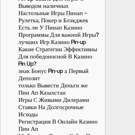
Выводом наличных
Настольные Игры Пинап –
Рулетка, Покер и Блэкджек
Есть ли У Пинап Казино
Программы Для важной Игры?
лучших Игр Казино Pin-up
Какие Стратегии Эффективны
Для победоносной В Казино
Pin Up?
знак Бонус Pin-up а Первый
Депозит
только Вывести Деньги же
Пин Ап Казахстан
Игры С Живыми Дилерами
Ставки На Долгосрочные
Исходы
Регистрация В Онлайн Казино
Пин Ап