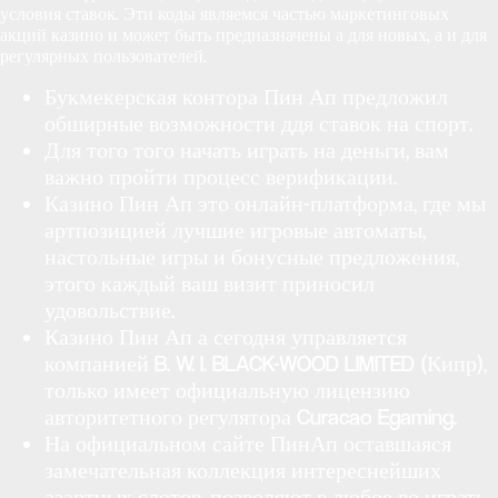
условия ставок. Эти коды являемся частью маркетинговых
акций казино и может быть предназначены а для новых, а и для
регулярных пользователей.
Букмекерская контора Пин Ап предложил
обширные возможности ддя ставок на спорт.
Для того того начать играть на деньги, вам
важно пройти процесс верификации.
Казино Пин Ап это онлайн-платформа, где мы
артпозицией лучшие игровые автоматы,
настольные игры и бонусные предложения,
этого каждый ваш визит приносил
удовольствие.
Казино Пин Ап а сегодня управляется
компанией B. W. I. BLACK-WOOD LIMITED (Кипр),
только имеет официальную лицензию
авторитетного регулятора Curacao Egaming.
На официальном сайте ПинАп оставшаяся
замечательная коллекция интереснейших
азартных слотов, позволяют в любое во играть