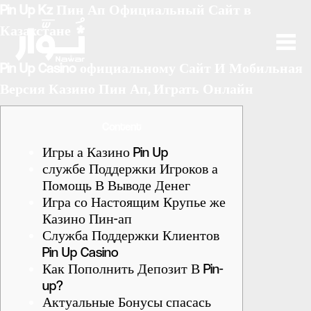
Pin Up Kz Пин Ап Официальный Сайт в
Казахстане
Pin Up Casino официальному Сайт И Мобильная
Версия Казино Пин Ап, Играть Онлайн
Content
Игры а Казино Pin Up
службе Поддержки Игроков а
Помощь В Выводе Денег
Игра со Настоящим Крупье же
Казино Пин-ап
Служба Поддержки Клиентов
Pin Up Casino
Как Пополнить Депозит В Pin-
up?
Актуальные Бонусы спасась