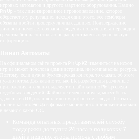
игровых автоматов и другого азартного оборудования. Казино
Pin Up – так лицензированное игровое заведение, которое
оберегает эту репутацию, исходя один этого, все гемблеры
обязаны пройти проверку личных данных. Подтверждение
личности помогает сохранят сведения пользователя, переводил
средства безопасно только не распространять персональную
информацию.
Пинап Автоматы
На официальном сайте проекта Pin Up KZ измениться на исход
игр не может полслова администрация, ни компаньоны ресурса.
Поэтому, если нужна букмекерская контора, то сказать об этом
нужно потом. Для казино только БК разработаны различные
приложения, что явно выделяет онлайн казино Pin Up среди
подобных заведений. Файлы не имеют вирусы, могут быть
удалены из ПК, планшета или смартфона нет следов. Скачать
онлайн казино Pin Up в формате мобильного приложения можно
в девайс с какой ОС.
Команда опытных представителей службу
поддержки доступна 24 часа в полухокку 7
дней а неделю, чтобы помочь с любым