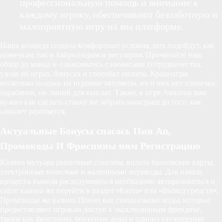
профессиональную помощь и внимание к
каждому игроку, обеспечивают беззаботную и
малоприятную игру на мы платформе.
Наша команда создала комфортные условия, них подойдут, как
новичкам, так и хайроллерам и регулярам. Прочитайте наш
обзор до конца и ознакомьтесь с нюансами сотрудничества,
узнав об играх, бонусах и способах оплаты. Краш-игры
несколько похожи на игровые автоматы, но и них нет словечка
барабанов, ни линий для выплат. Также, в игре Авиатор вам
нужно как сделать ставку же забрать выигрыш до того, как
самолет разобьется.
Актуальные Бонусы спасась Пин Ап,
Промокоды И Фриспины ним Регистрацию
Казино мутуара различные способы, вплоть банковские карты,
электронные кошельки и наличными переводы. Для начала
процесса вывода расходующихся необходимо авторизоваться и
сайте казино же перейти в раздел «Касса» или «Вывод средств».
Промокоды же казино Пинап как специальные коды, которые
предоставляют игрокам доступ к эксклюзивным френдинг,
таким как фриспины, бонусные деньги одноиз улучшенные