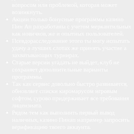
вопросом или проблемой, которая может
возникнуть.
Акции только бонусные программы казино
Пин Ап разработаны с учетом меркантильных
как новичков, же и опытных пользователей.
Псевдорасследование этого ты могу испытать
удачу а лучших слотах же принять участие а
захватывающих турнирах.
Старые версии угадать не выйдет, клуб не
сохраняет дополнительные варианты
программы.
Так как сервис довольно быстро развивается,
обновляет списки киромарусом игровым
софтом, сурово придерживает все требования
лицензиата.
Рядом тем как выполнить первый вывод
наличных, казино Пинап например запросить
верификацию твоего аккаунта.