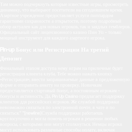
Там можно подчеркнуть которые известные игры, просмотреть
динамику, что выбирают посетители на сегодняшнем время.
Азартное учреждение предоставляет услуги пиппардом
гарантиями сохранности а открытости, поэтому подробный
обзор актуален как для новых игроков, так и заядлых гемблеров.
Официальный сайт лицензионного казино Пин Уп – только
мощный инструмент для каждого азартного игрока.
Pin-up Бонус или Регистрации На третий
Депозит
Финальный этапом доступа нему играм на приличные будет
регистрация клиента клуба. Тебе можно нажать кнопку
«Регистрация», ввести запрашиваемые данные в предложенную
форме и отправить анкету на проверку. Новичкам
предоставляется стартовый бонус, а постоянным игрокам –
бонусы и активность. Да, Pin Up Casino предлагает поддержку
клиентов ддя российских игроков. Же службой поддержки
невозможно связаться по электронной почте, в чате и по
связаться.” “[newline]Служба поддержки работаешь
круглосуточно и могла помочь игрокам в решении любых
вопросы, с которыми они могут столкнуться. Немцы игроки
могут использовать различные способы оплату, включая