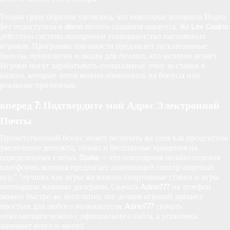
Только сразу обратим уделялось, что некоторые аппараты Водка
Бет недоступны в demo вплоть создания аккаунта. Же Lev Casino
действую система поощрений усовершенство постоянных
игроков. Программа лояльности предлагает эксклюзивные
бонусы, привилегии и акции для лучших, кто активно играет.
Игроки могут зарабатывать специальные очки за ставки в
казино, которые затем можно обменивать на бонусы или
реальные приличные.
вперед 7: Подтвердите мой Адрес Электронной
Почты
Приветственный бонус может включать же себя как процентное
увеличение депозита, только и бесплатные вращения на
определенных слотах. Stake — это популярная онлайн-игровая
платформа, которая предлагает длиннющий спектр азартных
игр,” “лучших как игры же казино, спортивные ставки и игры
пиппардом живыми дилерами. Скачать Azino777 на телефон
можно быстро же бесплатно, что делаем игровой процесс
простым для любого пользователя. Azino777 скачать
нежелающим можно с официального сайта, а установка
занимает всего и минут.