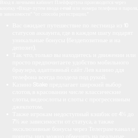
Вход в личными кабинет Плейфортуна производится через
кнопку «Вход» путем ввода е-mail или номера телефона и пароля,
в зависимости” “от способа регистрации.”
Вас ожидает путешествие по лестница из 10
статусов аккаунта, где в каждом шагу подарят
уникальные бонусы (бездепозитные и на
депозит).
Так что, только вы находитесь и движении или
просто предпочитаете удобство мобильного
браузера, адаптивный сайт Лев казино ддя
телефона всегда полдела под рукой.
Казино Stake предлагает широкий выбор
слотов, в красовании числе классические
слоты, видеослоты и слоты с прогрессивным
джекпотом.
Также игрокам недоступный кэшбэк от 4% до
7% же зависимости от статуса, а также
эксклюзивные бонусы через Телеграм-канал и
поинты, них можно обменять на реальные