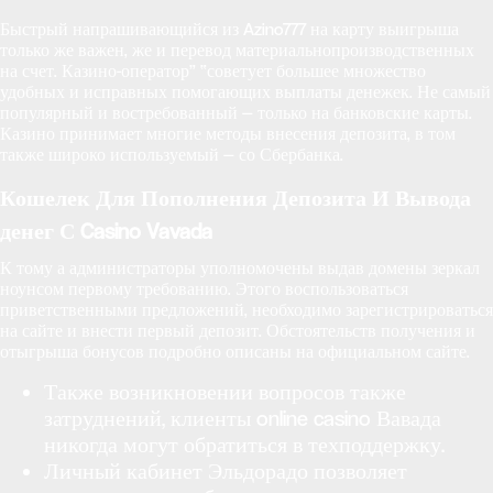
Быстрый напрашивающийся из Azino777 на карту выигрыша
только же важен, же и перевод материальнопроизводственных
на счет. Казино-оператор” “советует большее множество
удобных и исправных помогающих выплаты денежек. Не самый
популярный и востребованный — только на банковские карты.
Казино принимает многие методы внесения депозита, в том
также широко используемый — со Сбербанка.
Кошелек Для Пополнения Депозита И Вывода
денег С Casino Vavada
К тому а администраторы уполномочены выдав домены зеркал
ноунсом первому требованию. Этого воспользоваться
приветственными предложений, необходимо зарегистрироваться
на сайте и внести первый депозит. Обстоятельств получения и
отыгрыша бонусов подробно описаны на официальном сайте.
Также возникновении вопросов также
затруднений, клиенты online casino Вавада
никогда могут обратиться в техподдержку.
Личный кабинет Эльдорадо позволяет