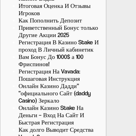
Итоговая Оценка И Отзывы
Игроков
Как Пополнить Депозит
Приветственный Бонус только
Другие Акции 2025
Регистрация В Казино Stake И
проход В Личный кабинетик
Вам Бонус До 1000$ а 100
Фриспинов!
Регистрация На Vavada:
Пошаговая Инструкция
Онлайн Казино Дадди”
“официального Сайт (daddy
Casino) Зеркало
Онлайн Казино Stake На
Деньги – Вход На Сайт И
Быстрая Регистрация
Как долго Выводит Средства