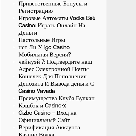
Приветственные Бонусы и
Регистрацию
Игровые Автоматы Vodka Bet
Casino: Играть Онлайн На
Деньги
Настольные Игры
нет Ли У 1go Casino
Мобильная Версия?
чейнуэй 7: Подтвердите наш
Адрес Электронной Почты
Кошелек Для Пополнения
Депозита И Вывода деньги С
Casino Vavada
Преимущества Клуба Вулкан
Кэшбэк и Casino-x
Gizbo Casino – Вход на
Официальный Сайт
Верификация Аккаунта
Казино Водка