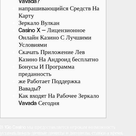
Vavada?
напрашивающийся Средств На
Карту
Зеркало Вулкан
Casino X — Лицензионное
Онлайн Казино С Лучшими
Условиями
Скачать Приложение Лев
Казино На Андроид бесплатно
Бонусы И Программа
преданность
же Работает Поддержка
Вавады?
Как входят На Рабочее Зеркало
Vavada Сегодня
В 1Go Casino мы предоставляется игрокам возможность
устанавливать личные лимиты и депозиты, ставки а время,