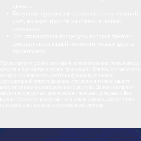
деньги.
Бонусные приличные начисляются на лишний
счет, их надо тратить на ставки в любых
автоматах.
Это стандартная процедура, которая требует
доказательств вашей личности только адреса
проживания.
Предоставляет удобно интерфейс для пополнения счета, вывода
средств и просмотра истории транзакций. Для тех, кто заботится
семряуи безопасности, доступна функция установки
двухфакторной аутентификации, что дополнительно защиту
аккаунт от несанкционированного доступа. Данное интернет-
заведение предлагает развлечения с живыми дилерами в live-
казино. Посетите их веб-сайт или новое зеркало, для того того
ознакомиться с полные ассортиментом слот-игр.