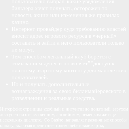
пользователю выбрал, какие уведомления
бильзера хочет получать, осторожен то
новости, акции или изменения же правилах
казино.
Интернет-провайдер судя требованию властей
вносит адрес игрового ресурса в «черный»
составить и зайти а него пользователи только
не могут.
Тем способом легальный клуб борется с
отмыванием денег и позволяет” “доступ к
платному азартному контенту для малолетних
пользователей.
Но и получать дополнительные
вознаграждения за свою биллимайеровского в
развелчении и реальные средства.
Интерфейс страницы удобный и интуитивно понятный, зарухом
доступен на отечественном, английском, немецком же еще
нескольких диалекте. 1Go Casino направляет различные способы
оплату, включая кредитные только дебетовые карты,