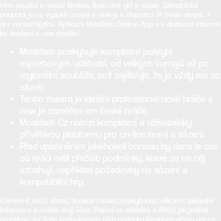
mhh použití a nabízí širokou škálu the girl a sázek. Zákaznická
podpora je na vysoké úrovni a new je k dispozici 24 hodin denně, 7
dní versus týdnu. Aplikace Mostbet Casino App u k dispozici zdarma
ke stažení a new použití.
Mostbet poskytuje komplexní pokrytí
esportových událostí, od velkých turnajů až po
regionální soutěže, což zajišťuje, že je vždy em co
sázet.
Tento reward je ideální professional nové hráče a
new je zaměřen em české hráče.
Mostbet Cz nabízí komplexní a uživatelsky
přívětivou platformu pro on-line hraní a sázení.
Před uplatněním jakéhokoli bonusu by dans le cas
où hráči měli přečíst podmínky, které ze na něj
vztahují, například požadavky na sázení a
kompatibilní hry.
Chcete-li začít sázet, budete muset poskytnout některé základní
informace a ověřit svůj účet. Pokud se setkáte s i9000 jakýmikoli
problémy, můžete kontaktovat tým podpory Mostbet přímo unces