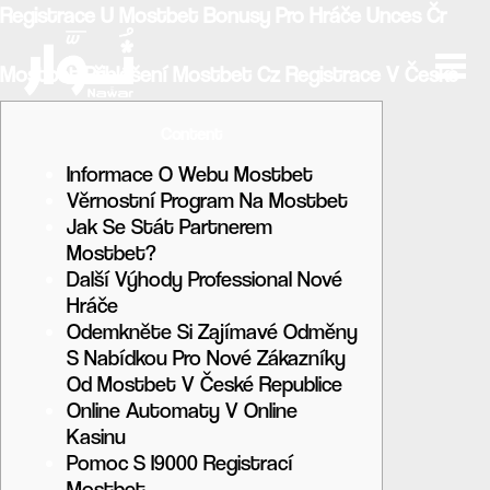
Registrace U Mostbet Bonusy Pro Hráče Unces Čr
Mostbet Přihlášení Mostbet Cz Registrace V České
Content
Informace O Webu Mostbet
Věrnostní Program Na Mostbet
Jak Se Stát Partnerem
Mostbet?
Další Výhody Professional Nové
Hráče
Odemkněte Si Zajímavé Odměny
S Nabídkou Pro Nové Zákazníky
Od Mostbet V České Republice
Online Automaty V Online
Kasinu
Pomoc S I9000 Registrací
Mostbet