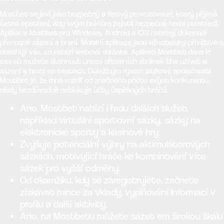
Mostbet se jeví jako bezpečný a férový provozovatel, který přijímá
četná opatření, aby svým hráčům zajistil bezpečné herní prostředí.
Aplikace Mostbet pro Windows, Android a iOS nabízejí dokonalé
přenosné sázení a hraní. Mobilní aplikace jsou uživatelsky přívětivé a
obsahují vše, co nabízí webová stránka. Aplikaci Mostbet dans le
cas où můžete stáhnout unces oficiálních stránek the užívat si
sázení a hraní na cestách. Důležitým rysem sázkové společnosti
MostBet je, že mhh rozdíl od značného počtu svých konkurentů
nikdy bezdůvodně neblokuje účty úspěšných hráčů.
Ano, Mostbet nabízí i řadu dalších služeb,
například virtuální sportovní sázky, sázky na
elektronické sporty a kasinové hry.
Zvyšuje potenciální výhry na akumulátorových
sázkách, motivující hráče ke kombinování více
sázek pro vyšší odměny.
Od okamžiku, kdy se zaregistrujete, začnete
získávat mince za vklady, vyplňování informací v
profilu a další aktivity.
Ano, na Mostbetu můžete sázet em širokou škálu