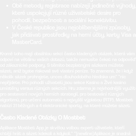
Obě metody registrace nabízejí jedinečné výhody,
které uspokojují různé uživatelské desire pro
pohodlí, bezpečnost a sociální konektivitu.
V České republice jsou nejoblíbenějšími způsoby,
jak přidávat prostředky na herní účty, karty Visa a
MasterCard.
Kromě toho mají obsáhlou sekci často kladených otázek, která vám
odpoví na většinu vašich dotazů, takže nemusíte čekat na odpověď
od zákaznické podpory. S těmito bezplatnými sázkami můžete
sázet, aniž byste riskovali své vlastní peníze. To znamená, že i když
několik sázek prohrajete, unces dlouhodobého hlediska um” “nic
nepřijdete. Pro pohodlí uživatelů jsou sekce Kasino a Živé kasino
umístěny versus různých sekcích. Hru zdarma je nejvhodnější využít
pro sestavení nových herních strategií, pro testování různých
algoritmů, pro určení automatů s nejvyšší výplatou (RTP). Mostbet
nabízí 31 běžných a 4 elektronické sporty, na které můžete sázet.
Často Kladené Otázky O Mostbet
Aplikace Mostbet App je skvělou volbou expert uživatele, kteří
chtějí hrát a sázet kdekoli a kdykoli.” “[newline]Aplikace je snadná