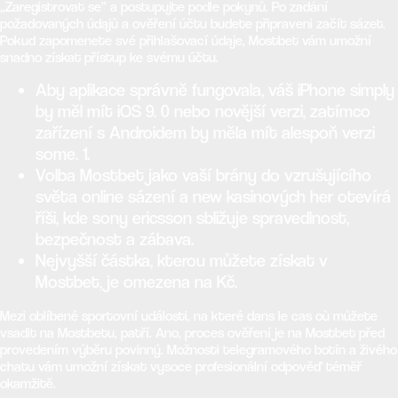
„Zaregistrovat se“ a postupujte podle pokynů. Po zadání
požadovaných údajů a ověření účtu budete připraveni začít sázet.
Pokud zapomenete své přihlašovací údaje, Mostbet vám umožní
snadno získat přístup ke svému účtu.
Aby aplikace správně fungovala, váš iPhone simply
by měl mít iOS 9. 0 nebo novější verzi, zatímco
zařízení s Androidem by měla mít alespoň verzi
some. 1.
Volba Mostbet jako vaší brány do vzrušujícího
světa online sázení a new kasinových her otevírá
říši, kde sony ericsson sbližuje spravedlnost,
bezpečnost a zábava.
Nejvyšší částka, kterou můžete získat v
Mostbet, je omezena na Kč.
Mezi oblíbené sportovní události, na které dans le cas où můžete
vsadit na Mostbetu, patří. Ano, proces ověření je na Mostbet před
provedením výběru povinný. Možnosti telegramového botín a živého
chatu vám umožní získat vysoce profesionální odpověď téměř
okamžitě.