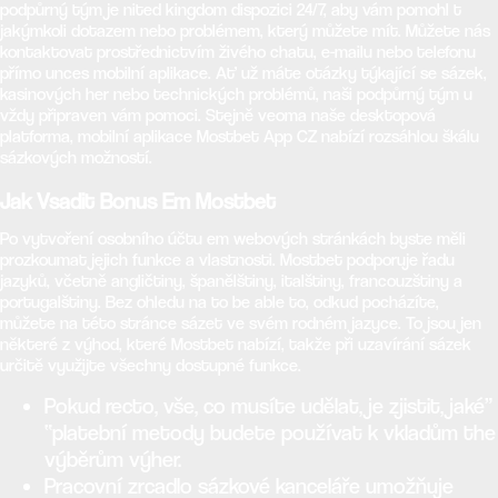
podpůrný tým je nited kingdom dispozici 24/7, aby vám pomohl t
jakýmkoli dotazem nebo problémem, který můžete mít. Můžete nás
kontaktovat prostřednictvím živého chatu, e-mailu nebo telefonu
přímo unces mobilní aplikace. Ať už máte otázky týkající se sázek,
kasinových her nebo technických problémů, naši podpůrný tým u
vždy připraven vám pomoci. Stejně veoma naše desktopová
platforma, mobilní aplikace Mostbet App CZ nabízí rozsáhlou škálu
sázkových možností.
Jak Vsadit Bonus Em Mostbet
Po vytvoření osobního účtu em webových stránkách byste měli
prozkoumat jejich funkce a vlastnosti. Mostbet podporuje řadu
jazyků, včetně angličtiny, španělštiny, italštiny, francouzštiny a
portugalštiny. Bez ohledu na to be able to, odkud pocházíte,
můžete na této stránce sázet ve svém rodném jazyce. To jsou jen
některé z výhod, které Mostbet nabízí, takže při uzavírání sázek
určitě využijte všechny dostupné funkce.
Pokud recto, vše, co musíte udělat, je zjistit, jaké”
“platební metody budete používat k vkladům the
výběrům výher.
Pracovní zrcadlo sázkové kanceláře umožňuje