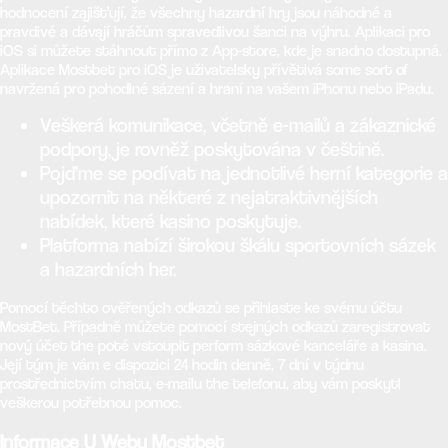
hodnocení zajišťují, že všechny hazardní hry jsou náhodné a
pravdivé a dávají hráčům spravedlivou šanci na výhru. Aplikaci pro
iOS si můžete stáhnout přímo z App-store, kde je snadno dostupná.
Aplikace Mostbet pro iOS je uživatelsky přívětivá some sort of
navržená pro pohodlné sázení a hraní na vašem iPhonu nebo iPadu.
Veškerá komunikace, včetně e-mailů a zákaznické
podpory, je rovněž poskytována v češtině.
Pojďme se podívat na jednotlivé herní kategorie a
upozornit na některé z nejatraktivnějších
nabídek, které kasino poskytuje.
Platforma nabízí širokou škálu sportovních sázek
a hazardních her.
Pomocí těchto ověřených odkazů se přihlaste ke svému účtu
MostBet. Případně můžete pomocí stejných odkazů zaregistrovat
nový účet the poté vstoupit perform sázkové kanceláře a kasina.
Její tým je vám e dispozici 24 hodin denně, 7 dní v týdnu
prostřednictvím chatu, e-mailu the telefonu, aby vám poskytl
veškerou potřebnou pomoc.
Informace U Webu Mostbet