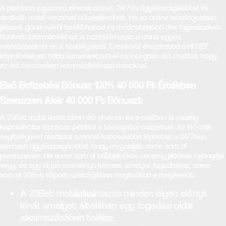
A platform egyszerű elrendezéssel, 24/7-es ügyfélszolgálattal és
dedikált mobil verzióval büszkélkedhet. Ha az online kaszinójukban
játszol, gond nélkül beállíthatod és módosíthatod the fogadásokat.
Konkrét információkhoz is hozzáférhetsz arizona egyes
mérkőzésekről és a szabályokról. Ezenkívül élvezheted a HI-DEF
képminőséget több kameranézettel és integrált élő chattel, hogy
az élő meccseken kommunikálhass másokkal.
Első Befizetési Bónusz 100% 40 000 Ft Értékben
Szerezzen Akár 40 000 Ft Bónuszt
A 20Bet mobil kaszinóban élő chat-en és e-mailben is usually
kapcsolatba léphetsz például a támogatói csapattal. Az élő talk
segítségével ráadásul azonnal kapcsolatba léphetsz a 24/7-ben
elérhető ügyfélszolgálattal, hogy megoldják some sort of
panaszaidat. Ha some sort of többjátékos versenyjátékok rajongója
vagy, és egy olyan eseményt keresel, amelyre fogadhatsz, some
sort of 20Bet eSport szekciójában megtalálod a megfelelőt.
A 20Bet mobilalkalmazás minden olyan előnyt
kínál, amelyet általában egy fogadási oldal
alkalmazásában találsz.