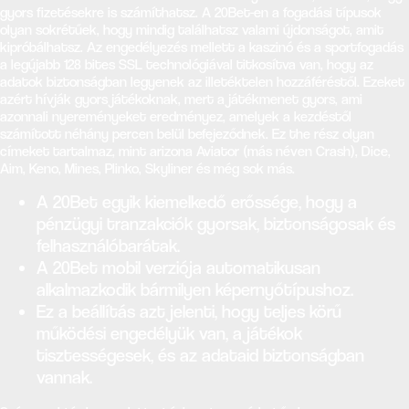
gyors fizetésekre is számíthatsz. A 20Bet-en a fogadási típusok
olyan sokrétűek, hogy mindig találhatsz valami újdonságot, amit
kipróbálhatsz. Az engedélyezés mellett a kaszinó és a sportfogadás
a legújabb 128 bites SSL technológiával titkosítva van, hogy az
adatok biztonságban legyenek az illetéktelen hozzáféréstől. Ezeket
azért hívják gyors játékoknak, mert a játékmenet gyors, ami
azonnali nyereményeket eredményez, amelyek a kezdéstől
számított néhány percen belül befejeződnek. Ez the rész olyan
címeket tartalmaz, mint arizona Aviator (más néven Crash), Dice,
Aim, Keno, Mines, Plinko, Skyliner és még sok más.
A 20Bet egyik kiemelkedő erőssége, hogy a
pénzügyi tranzakciók gyorsak, biztonságosak és
felhasználóbarátak.
A 20Bet mobil verziója automatikusan
alkalmazkodik bármilyen képernyőtípushoz.
Ez a beállítás azt jelenti, hogy teljes körű
működési engedélyük van, a játékok
tisztességesek, és az adataid biztonságban
vannak.