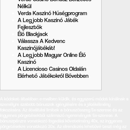
Nélkül
Verda Kaszinó Hűségprogram
A Legjobb Kaszinó Játék
Fejlesztők
Élő Blackjack
Válassza A Kedvenc
Kaszinójátékát!
A Legjobb Magyar Online Élő
Kaszinó
A Licencioso Casinos Oldalán
Elérhető Játékokról Bővebben
A kódokat általában e-mailben küldik, és egyszerű módot kínálnak a
személyre szabott bónuszok igénylésére és a játékélmény
fokozására. Az átváltási limitek a bónuszösszeg 5x-szerese és az
ingyenes pörgetésekből származó nyeremények 5x-szerese. A
bónuszpénzre vonatkozó fogadási követelmény 40x, az ingyenes
pörgetésekre vonatkozó 30x. Az elrendezés lehetővé teszi még az