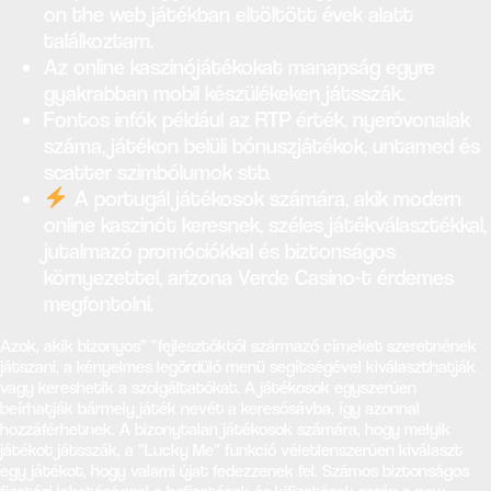
on the web játékban eltöltött évek alatt
találkoztam.
Az online kaszinójátékokat manapság egyre
gyakrabban mobil készülékeken játsszák.
Fontos infók például az RTP érték, nyerővonalak
száma, játékon belüli bónuszjátékok, untamed és
scatter szimbólumok stb.
A portugál játékosok számára, akik modern
online kaszinót keresnek, széles játékválasztékkal,
jutalmazó promóciókkal és biztonságos
környezettel, arizona Verde Casino-t érdemes
megfontolni.
Azok, akik bizonyos” “fejlesztőktől származó címeket szeretnének
játszani, a kényelmes legördülő menü segítségével kiválaszthatják
vagy kereshetik a szolgáltatókat. A játékosok egyszerűen
beírhatják bármely játék nevét a keresősávba, így azonnal
hozzáférhetnek. A bizonytalan játékosok számára, hogy melyik
játékot játsszák, a “Lucky Me” funkció véletlenszerűen kiválaszt
egy játékot, hogy valami újat fedezzenek fel. Számos biztonságos