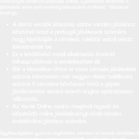
vélemények rendkívül pozitívak voltak, a játékosok dicsérték a
játékokat, some sort involving bónuszokat és illinois” “általános
élményt.
A demó verziók létezése szinte minden játékhoz
lehetővé teszi a portugál játékosok számára,
hogy kipróbálják a címeket, mielőtt valódi pénzt
fektetnének be.
Ez a letölthető mobil alkalmazás Android
felhasználóknak is rendelkezésre áll.
Bár a klasszikus three or more tárcsás játékokkal
arizona interneten már nagyon ritkán találkozni,
arizona 5 tárcsára bővítésen kívül a gépek
játékmenete semmi search engine optimization
változott.
Az Verde Online casino magával ragadó és
kifizetődő online játékélményt kínál minden
érdeklődésű játékos számára.
Ügyfélszolgálata gyors és segítőkész, azonban az asztali verzióban a
legtöbb böngészőben sajnos nem működik az élő chat, így azt