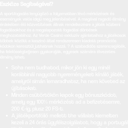
Eszköze Segítségével?
A sportfogadás lenyűgöző a folyamatban lévő mérkőzések és
események valós idejű megjelenítésével. A magával ragadó élmény
érdekében élő közvetítések állnak rendelkezésre a játék közbeni
fogadásokhoz és a megalapozott fogadási döntések
meghozatalához. Az Verde Casino exkluzív ajánlataihoz a játékosok
többek között a kaszinó által rendszeresen kiadott promóciós
kódokon keresztül juthatnak hozzá. ? A szabadidős szerencsejáték,
ha felelősségteljesen gyakorolják, egyesek számára élvezetes
élmény lehet.
Soha nem tudhatod, mikor jön ki egy minél
korábbinál nagyobb nyereményeket kínáló játék,
amelyről simán lemaradhatsz, ha nem követed az
újításokat.
Minden csütörtökön kapok egy bónuszkódot,
amely egy 100% mérkőzést ad a befizetésemre,
200 €-ig, plusz 20 FS-t.
A játékportfólió mellett the vállalat kiemelten
kezeli a 24 órás ügyfélszolgálatot, hogy a portugál