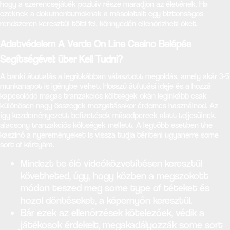
hogy a szerencsejáték pozitív része maradjon az életének. Ha
ezeknek a dokumentumoknak a másolatait egy biztonságos
rendszeren keresztül tölti fel, könnyedén ellenőrizheti őket.
Adatvédelem A Verde On Line Casino Belépés
Segítségével: über Kell Tudni?
A banki átutalás a legritkábban választott megoldás, amely akár 3-5
munkanapot is igénybe vehet. Hosszú átfutási ideje és a hozzá
kapcsolódó magas tranzakciós költségek okán leginkább csak
különösen nagy összegek mozgatásakor érdemes használnod. Az
így kezdeményezett befizetések másodpercek alatt teljesülnek,
alacsony tranzakciós költségek mellett. A legtöbb esetben the
kaszinó a nyereményeket is vissza tudja téríteni ugyanerre some
sort of kártyára.
Mindezt te élő videóközvetítésen keresztül
követheted, úgy, hogy közben a megszokott
módon teszed meg some type of téteket és
hozol döntéseket, a képernyőn keresztül.
Bár ezek az ellenőrzések kötelezőek, védik a
játékosok érdekeit, megakadályozzák some sort