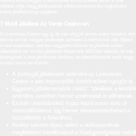
fizetési lehetőséggel a befizetések és kifizetések során a new
vállalat célja, hogy játékosainak zökkenőmentes és megbízható
online játékélményt nyújtson.
? Mobil Játékok Az Verde Casino-en
A Licencioso Casino egy új, de már elég jól ismert online kaszinó, ami
almost all már magyar játékosok számára is elérhetővé vált. Ebben
a new kaszinóban számos nagyszerű bónusz és játékok széles
választáka vár minden játékost! Kaszinónk 2023-ben alakult, de már
bizonyított a new játékosok körében, és biztosíthatunk arról, hogy
hosszú távra tervezünk!
A portugál játékosok számára az Licencioso
Casino a piac legvonzóbb ösztönzőivel nyűgöz le.
Egyszerű játékmenetük miatt” “ideálisak a kezdők
számára, azonban hamar unalmassá is válhatnak.
Ezután utasításokat fogsz kapni some sort of
visszaállításhoz, így hamar visszaszerezheted a
hozzáférést a fiókodhoz.
Amikor szintet lépsz, akkor a státuszodnak
megfelelően beválthatod a hűségpontjaidat valódi