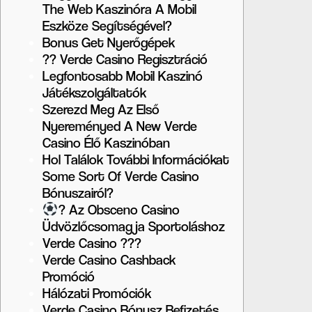
The Web Kaszinóra A Mobil
Eszköze Segítségével?
Bonus Get Nyerőgépek
?? Verde Casino Regisztráció
Legfontosabb Mobil Kaszinó
Játékszolgáltatók
Szerezd Meg Az Első
Nyereményed A New Verde
Casino Élő Kaszinóban
Hol Találok További Információkat
Some Sort Of Verde Casino
Bónuszairól?
? Az Obsceno Casino
Üdvözlőcsomagja Sportoláshoz
Verde Casino ???
Verde Casino Cashback
Promóció
Hálózati Promóciók
Verde Casino Bónusz Befizetés