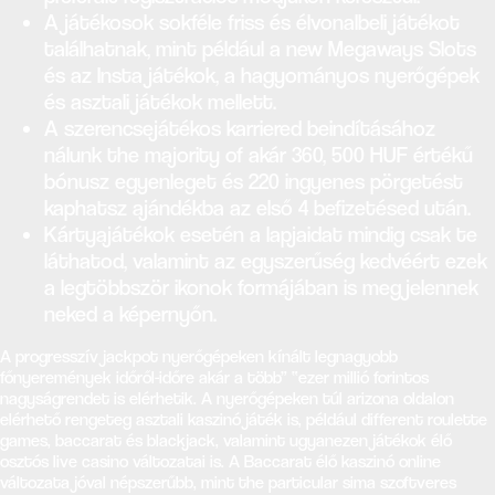
A játékosok sokféle friss és élvonalbeli játékot
találhatnak, mint például a new Megaways Slots
és az Insta játékok, a hagyományos nyerőgépek
és asztali játékok mellett.
A szerencsejátékos karriered beindításához
nálunk the majority of akár 360, 500 HUF értékű
bónusz egyenleget és 220 ingyenes pörgetést
kaphatsz ajándékba az első 4 befizetésed után.
Kártyajátékok esetén a lapjaidat mindig csak te
láthatod, valamint az egyszerűség kedvéért ezek
a legtöbbször ikonok formájában is megjelennek
neked a képernyőn.
A progresszív jackpot nyerőgépeken kínált legnagyobb
főnyeremények időről-időre akár a több” “ezer millió forintos
nagyságrendet is elérhetik. A nyerőgépeken túl arizona oldalon
elérhető rengeteg asztali kaszinó játék is, például different roulette
games, baccarat és blackjack, valamint ugyanezen játékok élő
osztós live casino változatai is. A Baccarat élő kaszinó online
változata jóval népszerűbb, mint the particular sima szoftveres