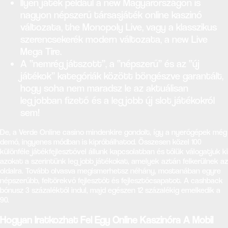
Ilyen játék például a new Magyarországon is
nagyon népszerű társasjáték online kaszinó
változata, the Monopoly Live, vagy a klasszikus
szerencsekerék modern változata, a new Live
Mega Tire.
A “nemrég játszott”, a “népszerű” és az “új
játékok” kategóriák között böngészve garantált,
hogy soha nem maradsz le az aktuálisan
legjobban fizető és a legjobb új slot játékokról
sem!
De, a Verde Online casino mindenkire gondolt, így a nyerőgépek még
demó, ingyenes módban is kipróbálhatod. Összesen közel 100
különféle játékfejlesztővel állunk kapcsolatban és tőlük válogatjuk ki
azokat a szerintünk legjobb játékokat, amelyek aztán felkerülnek az
oldalra. Tovább olvasva megismerhetsz néhány, mostanában egyre
népszerűbb, feltörekvő fejlesztőt és fejlesztőcsapatot. A cashback
bónusz 3 százaléktól indul, majd egészen 12 százalékig emelkedik a
90.
Hogyan Iratkozhat Fel Egy Online Kaszinóra A Mobil