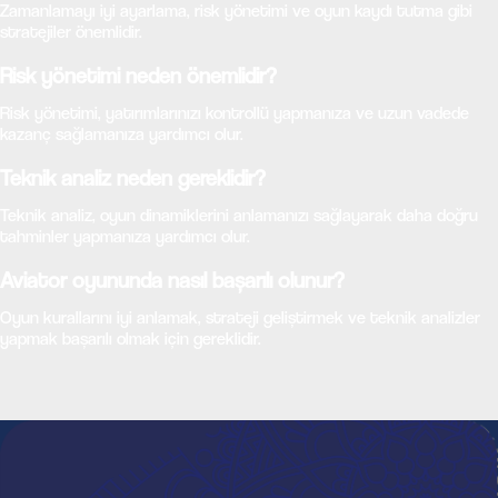
Zamanlamayı iyi ayarlama, risk yönetimi ve oyun kaydı tutma gibi
stratejiler önemlidir.
Risk yönetimi neden önemlidir?
Risk yönetimi, yatırımlarınızı kontrollü yapmanıza ve uzun vadede
kazanç sağlamanıza yardımcı olur.
Teknik analiz neden gereklidir?
Teknik analiz, oyun dinamiklerini anlamanızı sağlayarak daha doğru
tahminler yapmanıza yardımcı olur.
Aviator oyununda nasıl başarılı olunur?
Oyun kurallarını iyi anlamak, strateji geliştirmek ve teknik analizler
yapmak başarılı olmak için gereklidir.