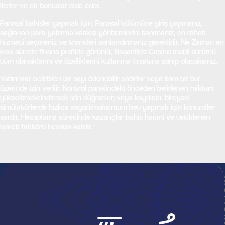
ilerler ve ek bonuslar elde eder.
Parasal bahisler yapmak için, Parasal bölümüne giriş yapmanız,
sağlanan para yatırma katkısı yöntemlerini tanımanız, en rahat
hizmeti seçmeniz ve transferi sonlandırmanız gereklidir. Ne Zaman en
kısa sürede finans profilde görünür, BaşariBet Casino mobil sürümü
tüm olanaklarını ve özelliklerini kullanma fırsatına sahip olacaksınız.
Yatırımlar belirtilen bir sayı ödenebilir satırlar veya tam bir tur
üzerinde izin verilir. Kontrol panelindeki önceden belirlenen miktarı
yükseltmek/indirmek için düğmeler; veya kaydırıcı. bireysel
simülatörlerde hızlıca asgari/maksimum bet yapmak için kontroller
vardır. Hesaplama sürecinde kazançlar bahis hacmi ve tetiklenen
işaret faktörü hesaba katılır.