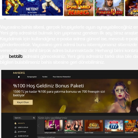
Vaycasino bahis sitesi, gerçek krupiyelerle oyun oynayabileceğiniz en g
Yeni giriş adresinizi bulmak için yapmanız gereken ilk şey biraz araşt
Kaydolmak için kullandığınız e-posta adresi güncel ise, mevcut e-posta
gönderilecektir. Vaycasino yeni adresi bunu istemiyorsanız sitemizde
veren sitemiz dahil birçok adres bulunmaktadır. Herhangi birini kontro
giriş
bettilt
adresini göreceksiniz. Yeni giriş adresiniz farklı olsa bile
bilgileri bulabilirseniz bahis sitesine geri dönebilirsiniz.