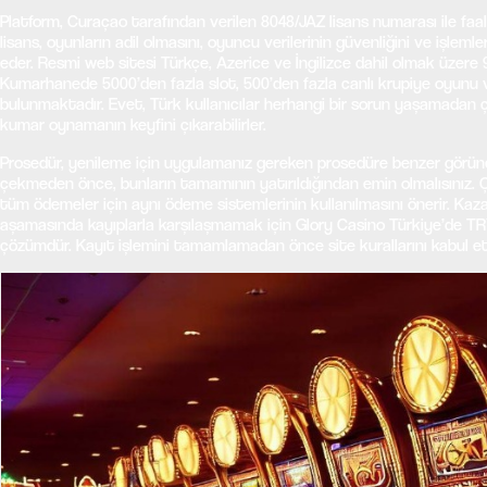
Platform, Curaçao tarafından verilen 8048/JAZ lisans numarası ile faa
lisans, oyunların adil olmasını, oyuncu verilerinin güvenliğini ve işlem
eder. Resmi web sitesi Türkçe, Azerice ve İngilizce dahil olmak üzere 
Kumarhanede 5000’den fazla slot, 500’den fazla canlı krupiye oyunu
bulunmaktadır. Evet, Türk kullanıcılar herhangi bir sorun yaşamadan 
kumar oynamanın keyfini çıkarabilirler.
Prosedür, yenileme için uygulamanız gereken prosedüre benzer görüne
çekmeden önce, bunların tamamının yatırıldığından emin olmalısınız.
tüm ödemeler için aynı ödeme sistemlerinin kullanılmasını önerir. 
aşamasında kayıplarla karşılaşmamak için Glory Casino Türkiye’de TR
çözümdür. Kayıt işlemini tamamlamadan önce site kurallarını kabul e