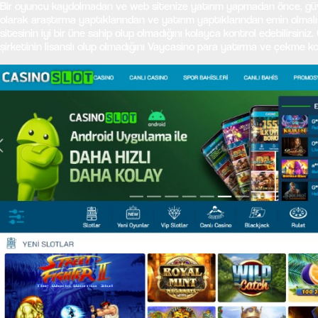
Bir oyuncu kaydolmadan ve web sitenize yatırım yapmadan önce, güve
olarak araştırma yaptıklarından ve yatırım yaptıklarından emin olmalı
sitesinin iyi bir üne sahip olup olmadığını kolayca kontrol edebilirsiniz.
şirketinin lisanslı olup olmadığını Vaycasino para yatırma ve çekme ko