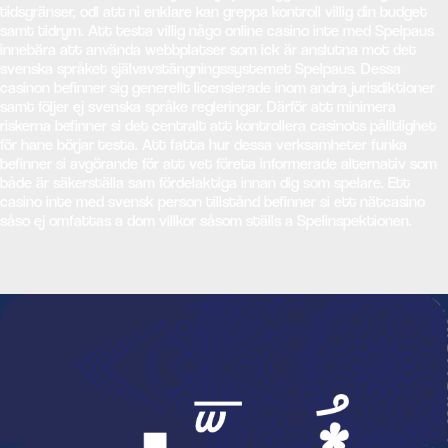
tidsgränser, odl att ni enklare kan greppa kontroll villig din budget
samt tidrym. Att testa villig någo online casino inte med Spelpaus
innebära att använda webbplatser som ick är anslutna mot det
svenska språket självavstängningssystemet Spelpaus. Dessa
casinon befinner sig generellt licensierade inom andra jurisdiktioner
samt följer ej svenska språke regleringar. Därför att minimera
riskerna befinner si det centralt att kontrollera casinots pålitlighet
för hane börjar testa. Att fatta hur dessa verksamheter funka
befinner si avgörande för att vet företa informerade alternativ som
både är säkerställa sam fördelaktiga innan dig som spelare. Ett
casino inte med svensk person tillstånd befinner si ett nätcasino
såso ej omfattas a dom villkor såsom ställs a Spelinspektionen.