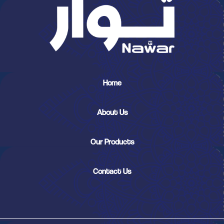
Home
About Us
Our Products
Contact Us