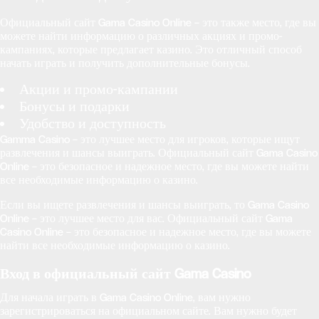
Официальный сайт Gama Casino Online – это также место, где вы
можете найти информацию о различных акциях и промо-
кампаниях, которые предлагает казино. Это отличный способ
начать играть и получить дополнительные бонусы.
Акции и промо-кампании
Бонусы и подарки
Удобство и доступность
Gamma Casino – это лучшее место для игроков, которые ищут
развлечения и шансы выиграть. Официальный сайт Gama Casino
Online – это безопасное и надежное место, где вы можете найти
все необходимые информацию о казино.
Если вы ищете развлечения и шансы выиграть, то Gama Casino
Online – это лучшее место для вас. Официальный сайт Gama
Casino Online – это безопасное и надежное место, где вы можете
найти все необходимые информацию о казино.
Вход в официальный сайт Gama Casino
Для начала играть в Gama Casino Online, вам нужно
зарегистрироваться на официальном сайте. Вам нужно будет