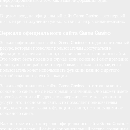
информированным о том, как ваша информация будет
использоваться.
В целом, вход на официальный сайт Gama Casino – это первый
шаг к игре и получению удовольствия от игр в онлайн-казино.
Зеркало официального сайта Gama Casino
Зеркало официального сайта Gama Casino – это дополнительный
ресурс, который позволяет пользователям доступаться к
функциям и услугам казино, не зависящим от основного сайта.
Это может быть полезно в случае, если основной сайт временно
недоступен или работает с перебоями, а также в случае, если
пользователь хочет использовать функции казино с другого
устройства или с другой локации.
Зеркало официального сайта Gama Casino – это точная копия
основного сайта, но с некоторыми отличиями. Оно может иметь
другой домен или IP-адрес, но содержит все те же функции и
услуги, что и основной сайт. Это позволяет пользователям
продолжать использовать функции казино, не зависящими от
основного сайта.
Важно отметить, что зеркало официального сайта Gama Casino –
это не официальный сайт, а дополнительный ресурс, созданный