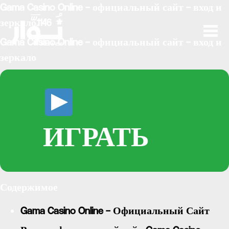
Gama Casino Online – официальный сайт – вход и
зеркало.1146
Gama Casino Online – официальный сайт – вход и
зеркало
ИГРАТЬ
Содержимое
Gama Casino Online – Официальный Сайт