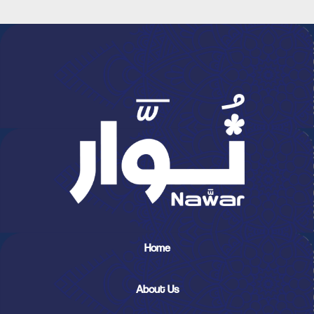
Home
About Us