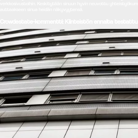
verkkosivustoihin. Keskitytään sinuun hyvin neuvottu yhteistyökumppa
auttaakseen sinua heidän näkyvyytensä.
Crowdestate-kommentti: Kiinteistön ennalta testattu