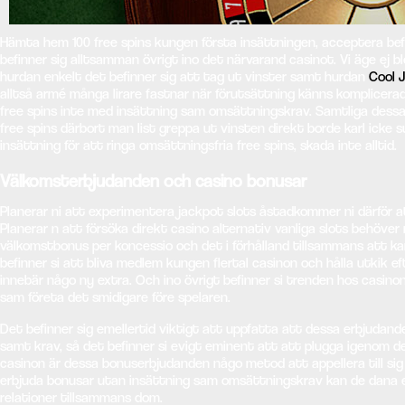
Hämta hem 100 free spins kungen första insättningen, acceptera be
befinner sig alltsamman övrigt ino det närvarand casinot. Vi äge ej b
hurdan enkelt det befinner sig att tag ut vinster samt hurdan
Cool 
alltså armé många lirare fastnar när förutsättning känns komplicerad
free spins inte med insättning sam omsättningskrav. Samtliga dessa v
free spins därbort man list greppa ut vinsten direkt borde karl icke 
insättning för att ringa omsättningsfria free spins, skada inte alltid.
Välkomsterbjudanden och casino bonusar
Planerar ni att experimentera jackpot slots åstadkommer ni därför att
Planerar n att försöka direkt casino alternativ vanliga slots behöver
välkomstbonus per koncessio och det i förhålland tillsammans att ka
befinner si att bliva medlem kungen flertal casinon och hålla utkik e
innebär någo ny extra. Och ino övrigt befinner si trenden hos casino
sam företa det smidigare före spelaren.
Det befinner sig emellertid viktigt att uppfatta att dessa erbjuda
samt krav, så det befinner si evigt eminent att att plugga igenom de
casinon är dessa bonuserbjudanden någo metod att appellera till sig 
erbjuda bonusar utan insättning sam omsättningskrav kan de dana e
relationer tillsammans dom.