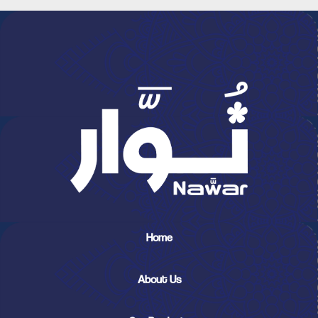
Home
About Us