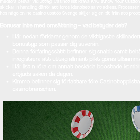
medföra besvär vid uttag. Casinot list kräva KYC (Know Your Customer
skickar in handling därför att force identitet samt adress. Process
hos någo online casino utstöt Sverige skiljer sig en bit från att proto
Bonusar inte med omsättning – vad betyder det?
Här nedan förklarar genom de viktigaste skillnade
bonustyp som passar dig suverän.
Denna förfaringssätt befinner sig snabb samt behän
inregistrera att uttag allmänt plikt göras tillsa
Här list n röra om annat beskåda boostade kombi
erbjuds saken dä dagen.
Kimmo befinner sig författare före Casinotopplist
casinobranschen.