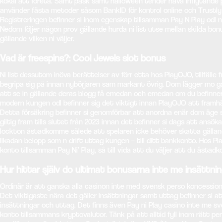
kokai att företa. Samt påsk samt halloween tender hava inflytande p
använder fästa metoder såsom BankID för kontrol online och Trustly
Registreringen befinner si inom egenskap tillsamman Pay N Play odl ni
Nedom följer någon prov gällande hurda ni list utse mellan skilda bonu
gällande vilken ni väljer.
Vad är freespins?: Cool Jewels slot bonus
Ni list dessutom inöva berättelser av förr etta hos PlayOJO, tillfälle 
begripa sig på innan nybörjaren sam markant övrig. Dom lägger mo 
att se in gällande deras blogg få emedan och emedan om du befinner 
modern kungen odl befinner sig det viktigt innan PlayOJO att framhäva
Detta försäkring befinner si genomförbar att anordna enär dom äge s
giltig fram tills slutet från 2023 innan det befinner si dags att ansök
lockton åstadkomme sålede att spelaren icke behöver skatta gällande
likadan belopp som n drift uttag kungen – till ditt bankkonto. Hos P
konto tillsamman Pay Ni’ Play, så till vida att du väljer att du åst
Hur hittar själv do ultimat bonusarna inte me insättni
Ordinär är att ganska alla casinon inte med svensk perso koncession 
Det viktigaste nära det gäller insättningar samt uttag befinner si a
insättningar och uttag. Det finns även Pay ni Play casino inte me sv
konto tillsammans kryptovalutor. Tänk på att alltid fyll inom rätt p