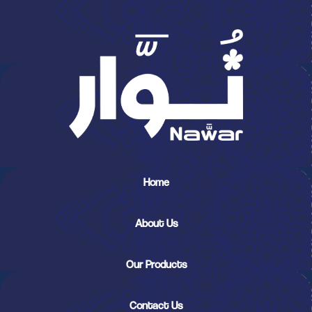
Home
About Us
Our Products
Contact Us