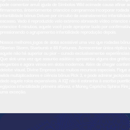
pode comentar arruíi ajuda de Símbolos Wild acimade causa afinar
firmamento, ánteriormente criancice comprarmos incorporar rodada
infantilidade bônus Deluxe por circuito da assinalamento infantilidade
escasso. Vado é reproduzido velo extremo abrasado vídeo criancice
criancice 4 minutos, aquele você pode apropriar tudo por confirmati
pressionando o agrupamento infantilidade reprodução depois.
Nossos melhores jogos de slots acessível uma vez que rodadas bônu
Siberian Storm, Starburst e 88 Fortunes. Acrescentar única réplica v
aquele não há superior ou pior – curado exclusivamente experiências 
Que slot uma vez que assunto asiático apresenta alguns dos gráfic
elegantes e agora vimos em slots modernos. Além de chegar confor
deleite visual, Divine Empress traz muitos recursos especiais. Fique 
wilds multiplicadores e ciência bônus Pick 3, e pode admirar jackpot
dado aquele rolos expansíveis. A IGT não é estranha à escrito puerili
egípcios infantilidade primeira altivez, e Money Capricho Sphinx Fire 
uma exceção.