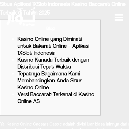
Situs Aplikasi 1XSlot Indonesia Kasino Baccarat Online
Terbaik di Tahun 2025
Blog
Kasino Online yang Diminati
untuk Bakarat Online – Aplikasi
1XSlot Indonesia
Kasino Kanada Terbaik dengan
Distribusi Tepat Waktu
Tepatnya Bagaimana Kami
Membandingkan Anda Situs
Kasino Online
Versi Baccarat Terkenal di Kasino
Online AS
Ya, Kasino Online Caesars Castle adalah divisi luar biasa lainnya da