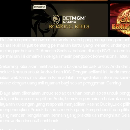
Platform seperti pesowin menawarkan versi yang menyenangkan untuk 
bahas lebih lanjut tentang permainan kartu yang menarik, undang-un
melanggar hukum. Di Amerika Serikat, bahkan di meja RNG, sistem i
permainan ini dimainkan dengan mesin pengocok konvensional, atau
Sekarang, kita akan melihat kasino bakarat terbaik untuk Anda dan 
seluler khusus untuk Android dan iOS. Dengan aplikasi ini, Anda m
situs web kami, misi utama kami adalah menyediakan informasi kasi
online dengan uang asli nyaman bagi setiap penggemar iGaming.
Biaya akan dikenakan untuk setiap taruhan penuh atlet untuk pengg
Jelajahi kasino online pilihan Anda, temukan permainan bakarat online
layanan dukungan yang responsif menjadikan Kasino DuckyLuck pil
menyenangkan. Produk bakarat mereka yang komprehensif dan piliha
yang mencari pengalaman bermain yang praktis dan menghibur. Selain 
menawarkan insentif cashback.