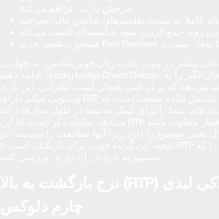
چرخش دارند، فراهم می‌کند.
عات بیشتر در مورد جاذبه زنان خوش‌شانس، به خواندن
ادامه دهید. «Lucky Ladys Charm Deluxe» همچنین یک ماجراجویی هیجان‌انگیز را به
ه می‌دهد که پر از کمی هیجان است. بنابراین، این بازی
ویدیویی سالم دارای RTP قوی ۹۵.۱۳٪ در زیر نمایش ساده صنعت است که
ط‌بندی‌های شما را برای کمک به شما در طول سال‌ها ارائه
می‌دهد. شایان ذکر است که این RTP می‌تواند بسته به شرکت قمار متفاوت باشد
تغییر موضوع را دارد زیرا آنها مطابقت را می‌بینند. در
نتیجه، این گزینه خوبی برای بازیکنان است تا RTP جدید هر شرکت قماری را که
تصمیم به بازی در آن دارند، بررسی کنند.
نرخ بازگشت به بالا (RTP) و نوسان قیمت لاکی لیدی
چارم دلوکس