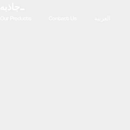
جاذبه بانوی خوش شانس – نسخه لوکس شش پوزیسیونی – همین حالا ۱۰۰...
العربية
Contact Us
Our Products