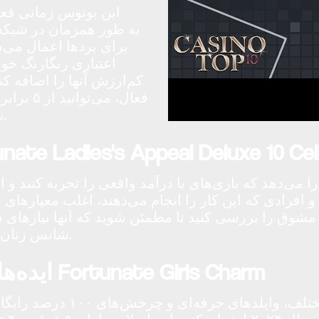
این بونوس زمانی فعا
کم‌ارزش آنها را اضافه کن
نماد را می‌خواهید تا بتوانید سود ۲ برابری را تضمین کنید.
اده برای بازی اسلات  Ladies's Appeal Deluxe 10 Cellular
می‌دهد که بازی‌های با درآمد واقعی را تجربه کنند و اح
د و افرادی که این کار را انجام می‌دهند، اغلب معیارها
وق را بررسی کنید تا مطمئن شوید که آنها نیازهای شما
شانس زنان – احتمالاً محدودیت رویاهای بسیاری از بازیکنان – است.
ایده‌هایی برای کسب اسلات لوکس جدید Fortunate Girls Charm