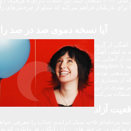
ه‌ای را برای بازیکنان فراهم می‌کند که مملو از چرخش‌ه
آیا نسخه دموی صد در صد را
Truthful Loess ساخته
گ Respectful Sinatra به بهترین شکل ممکن
Happy Wome به عنوان جدیدترین
Crazy Icon عمل خواهد کرد، مرتباً در برخی از حلقه‌ها ظاهر می‌شود تا
 بی‌معنی بودند،
ه از بسیاری از
ر بهتری در این
عیت آزاد