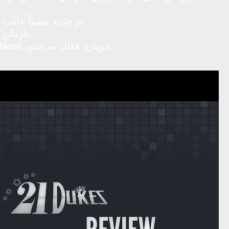
تم جدید نسبتاً جالب است، زیرا بیشتر مربوط به بندرگاه‌هایی است که شما باید کاملاً به سمت طلسم‌های شانس عالی بچرخید.
بازیکن توپ همچنین قرعه‌کشی را متوقف می‌کند و از کلیک کردن روی جمع کردن، سود شایسته‌ای کسب می‌کند.
همچنین، عنصر جدید Free Revolves با به دست آوردن حدود سه یا تعداد بیشتری Scatter در گلوله free rotations دوباره فعال می‌شود.