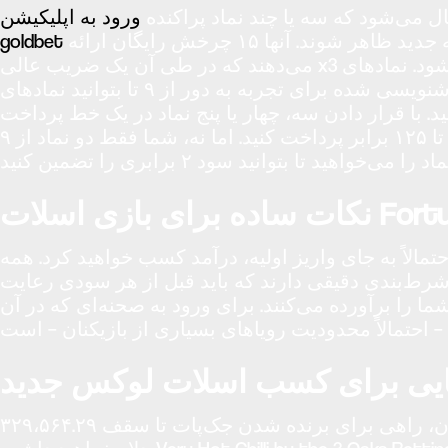
ل می‌شود که سه یا چند نماد پراکنده
ورود به اپلیکیشن
به طور همزمان در شبکه جدید ظاهر شوند. آنها ۱۵ چرخش رایگان ارائه
goldbet
می‌دهند که در طی آن یک ضریب عالی x3 برای بردها اعمال می‌شود. نمادهای
اعتباری رنگارنگ خوشنویسی شده برای تجربه به دور از ۹ تا بتوانید نمادهای
ید. با قرار دادن سه، چهار یا پنج نماد در یک خط پرداخت
فعال، می‌توانید از ۵ برابر تا ۱۲۵ برابر پرداخت کنید. اما نه، شما فقط دو نماد از ۹
Fortunate
تمالاً به جای واریز اولیه، درآمد کسب خواهید کرد. همه
ی شرط‌بندی دقیقی دارند که باید قبل از هر سودی رعایت
 را برآورده می‌کنند. برای ورود به صحنه‌ای که در آن
با ارائه ۵ قرقره، ردیف‌های کواترو و ۴۰ خط پرداخت مختلف، وایلدهای حرفه‌ای و چرخش‌های ۱۰۰ درصد رایگان، راهی برای برنده شدن جک‌پات تا سقف ۳۲۹،۵۶۴.۲۹