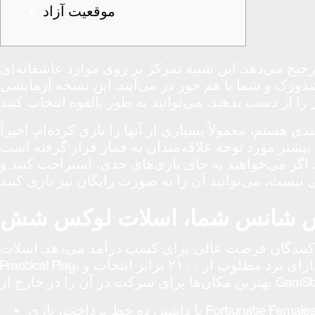
موقعیت آزاد
رجیح می‌دهد. این شبیه تمرکز بر روی موارد عاشقانه‌ای
دوزک و شما با هم جور در می‌آیند.
این نسخه آزمایشی Happy Ladies's Charm Luxury است که دارای هزینه‌های تشویقی است،
ز آنها را بازی کرده‌ام. اخیراً، Lucky Girls's Charm Deluxe توجه من را جلب کرده
ن به قمار قرار گرفته است. Lucky Women's Attraction دوست‌داشتنی و ساده است و گیم‌پلی آن حداقل به
ط اگر می‌خواهید به جای بازی‌های جدی، استراحت کنید و
ش شانس شما، اسلات لوکس شش
برای کسب درآمد می‌دهد. اسلات Large Trout Bonanza، یک اسلات محبوب
Practical Play، همچنین یک هیجان ماهیگیری جذاب را ارائه می‌دهد که دارای برد مطلوب از ۲۱۰۰ برابر انتخاب و RTP هیجان‌انگیز تا ۹۶.۷٪ است. ویژگی‌ها، پاداش‌ها و
با داشتن ده خط پرداخت، بازی Fortunate Females Appeal Deluxe همچنین گزینه‌ای کارآمد برای افرادی که سعی در بازی کردن تمام خطوط پرداخت برای هر