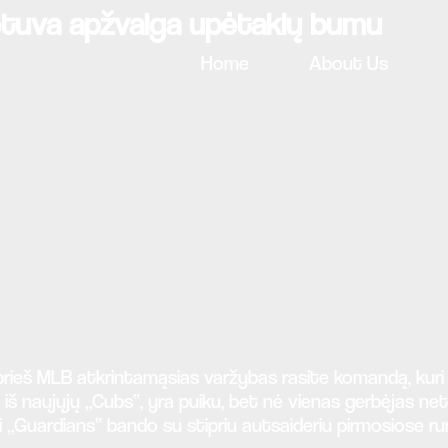
ietuva apžvalga upėtakių bumu
Home
About Us
 prieš MLB atkrintamąsias varžybas rasite komandą, kuri yr
 ne iš naujųjų „Cubs“, yra puiku, bet nė vienas gerbėjas
ji „Guardians“ bando su stipriu autsaideriu pirmosiose ru