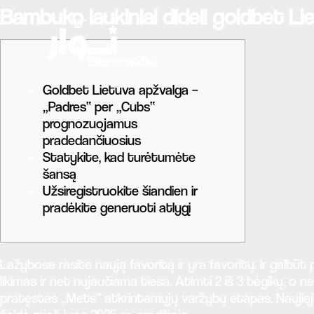
Bambuko laukiniai dideli goldbet L
Dienoraščiai
Goldbet Lietuva apžvalga –
„Padres“ per „Cubs“
prognozuojamus
pradedančiuosius
Statykite, kad turėtumėte
šansą
Užsiregistruokite šiandien ir
pradėkite generuoti atlygį
Lažybose rasite naują favoritą ir yra favoritų. Ir galbūt
likimas ir net nujaučiama tiesa. Atimti 2 iš 3 bėgikų, o
pratęstas „Mets“ atkrintamųjų varžybų etapas.
Naujie