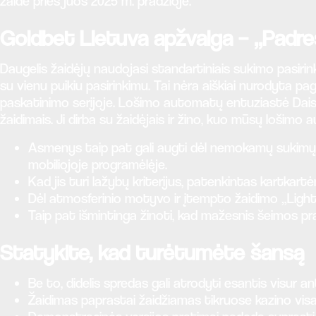
žaidė prieš juos 2025 m. pradžioje.
Goldbet Lietuva apžvalga – „Padr
Daugelis žaidėjų naudojasi standartiniais sukimo pasiri
su vienu puikiu pasirinkimu. Tai nėra aiškiai nurodyta p
paskatinimo serijoje. Lošimo automatų entuziastė Daisy H
žaidimais. Ji dirba su žaidėjais ir žino, kuo mūsų lošimo au
Asmenys taip pat gali augti dėl nemokamų sukimų k
mobiliojoje programėlėje.
Kad jis turi lažybų kriterijus, patenkintas kartkart
Dėl atmosferinio motyvo ir įtempto žaidimo „Light
Taip pat išmintinga žinoti, kad mažesnis šeimos pr
Statykite, kad turėtumėte šansą
Be to, didelis spredas gali atrodyti esantis visur an
Žaidimas paprastai žaidžiamas tikruose kazino visam