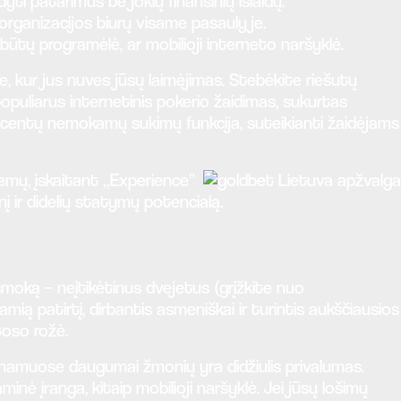
ti patarimus be jokių finansinių išlaidų.
ų organizacijos biurų visame pasaulyje.
būtų programėlė, ar mobilioji interneto naršyklė.
kur jus nuves jūsų laimėjimas. Stebėkite riešutų
opuliarus internetinis pokerio žaidimas, sukurtas
rocentų nemokamų sukimų funkcija, suteikianti žaidėjams
temų, įskaitant „Experience“
nį ir didelių statymų potencialą.
šmoką – neįtikėtinus dvejetus (grįžkite nuo
amią patirtį, dirbantis asmeniškai ir turintis aukščiausios
toso rožė.
ne namuose daugumai žmonių yra didžiulis privalumas.
inė įranga, kitaip mobilioji naršyklė. Jei jūsų lošimų