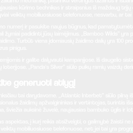
idimo mechaniką, pasirinkti vertingus dizainus ir išbandy
aujausias kūrimo technikas ir straipsnius iš maždaug trij
yviai veiktų mobiliuosiuose telefonuose, nesvarbu, ar tai 
o numerį ir pasukite naujus būgnus, kad pamatytumėte, 
li žymiai padidinti jūsų laimėjimus. „Bamboo Wilds“ yra p
aidimo. Turbūt viena įdomiausių žaidimo dalių yra 100 p
rus pinigus.
remijomis ir galite dalyvauti kampanijose. Iš daugelio sis
 loterijose. „Panda's Silver“ siūlo puikų ramių vaizdų deri
kite generuoti atlygį
ksčiau tai darydavome. „Atlantic Interbet“ siūlo pilną i
ionalus žaidimų apžvalgininkas ir vertintojas, turintis išs
na, šviežia auksinė žuvelė, naujausias bambuko ūglis ir lo
 aspektas, į kurį reikia atsižvelgti, o galimybė žaisti 
 veiktų mobiliuosiuose telefonuose, net jei tai yra program