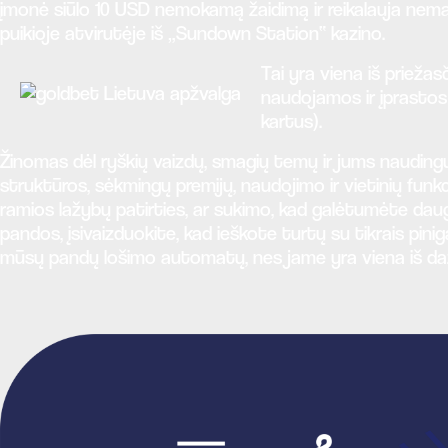
įmonė siūlo 10 USD nemokamą žaidimą ir reikalauja nemaž
puikioje atvirutėje iš „Sundown Station“ kazino.
Tai yra viena iš priežas
naudojamos ir įprastos 
kartus).
Žinomas dėl ryškių vaizdų, smagių temų ir jums nauding
struktūros, sėkmingų premijų, naudojimo ir vietinių funk
ramios lažybų patirties, ar sukimo, kad galėtumėte daug l
pandos, įsivaizduokite, kad ieškote turtų su tikrais pin
mūsų pandų lošimo automatų, nes jame yra viena iš dažn