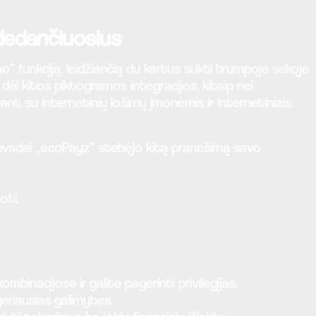
dedančiuosius
“ funkciją, leidžiančią du kartus sukti trumpoje sekoje
dėl kitos piktogramos integracijos, kitaip nei
ant su internetinių lošimų įmonėmis ir internetiniais
rievadai „ecoPayz“ stebėjo kitą pranešimą savo
oti.
binacijose ir galite pagerinti privilegijas.
eriausias galimybes.