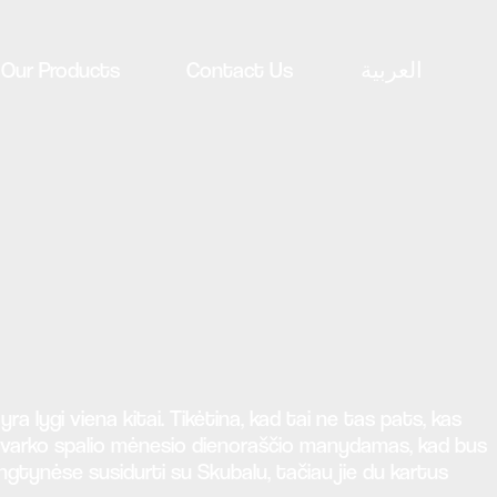
Our Products
Contact Us
العربية
a lygi viena kitai. Tikėtina, kad tai ne tas pats, kas
 netvarko spalio mėnesio dienoraščio manydamas, kad bus
ngtynėse susidurti su Skubalu, tačiau jie du kartus