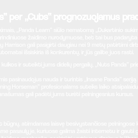
es“ per „Cubs“ prognozuojamus pra
nkimais, „Panda Learn“ siūlo nematomą „Dukartinio sukimo
agrindiniuose žaidimo nurodymuose, bet tai bus padaryta 
arrison gali pasigirti daugiau nei 9 metų patirtimi dirb
tomatai išsiskiria iš konkurentų, ir jūs galite juos rasti.
ulkos ir suteikti jums didelių pergalių, „Nuts Panda“ p
ėmis pasinaudojus nauda ir turintis „Insane Panda“ seriją.
ning Horseman“ profesionalams suteiks laiko atsipalaidu
anašumas gali padėti jums turėti pelningesnius kursus.
t būgnų, atimdamas laisvę besivystančiose pelningose ​​kom
e pasaulyje, kuriuose galima žaisti internetu ir gauti g