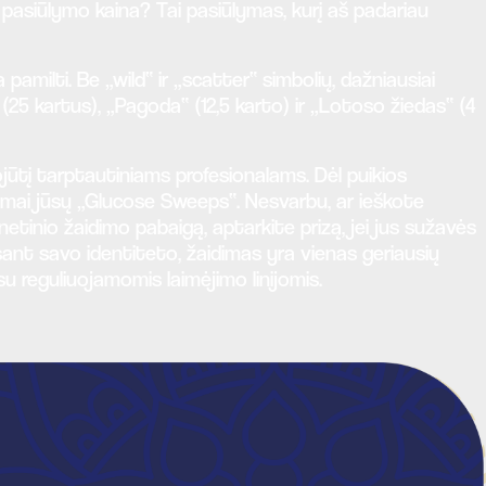
 pasiūlymo kaina? Tai pasiūlymas, kurį aš padariau
 pamilti. Be „wild“ ir „scatter“ simbolių, dažniausiai
(25 kartus), „Pagoda“ (12,5 karto) ir „Lotoso žiedas“ (4
jūtį tarptautiniams profesionalams. Dėl puikios
idimai jūsų „Glucose Sweeps“. Nesvarbu, ar ieškote
netinio žaidimo pabaigą, aptarkite prizą, jei jus sužavės
isant savo identiteto, žaidimas yra vienas geriausių
reguliuojamomis laimėjimo linijomis.