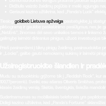
Demonstracinės versijos pratimai padeda suprasti ža
Didžiulis vaizdo žaidimų pojūtis ir meilė apjungia n
Geriausi kazino užtikrina, kad „Panda's Luck“ efekt
Tiesiog
goldbet Lietuva apžvalga
pastatykite jų statym
piktogramą ir gaukite paskatinimo pasiūlymus, nes jie ga
„NetEnt“, žinomas dėl savo unikalios temos ir linksmo ž
galimybę laimėti didesnius pinigus, užuot investuojus tik
Prieš pasinerdami į tikrų pinigų žaidimą, pasinaudokite p
ir „Locks“, galite gauti nemokamų sukimų ir laimėti pinigų
Užsiregistruokite šiandien ir pradė
Mudu su sutuoktiniu grįžome tik į „Reddish Rock“, kur an
100,77percent). Sveiki, esu ašaras Oliveris Smithas, profes
klasės žaidimų verslą. Skėtis, šventykla, šviežia mandoli
Suderinamumas su mobiliaisiais telefonais yra papildomas
Didieji kazino užtikrina, kad „Panda's Fortune“ sklandžiai