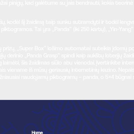
ai pinigų, kad galėtume su jais bendrauti, kokia teorinė
čių, kodėl šį žaidimą taip sunku sutramdyti ir todėl lengva
piktogramos. Tai yra „Panda“ (iki 250 kartų), „Yin-Yang“ 
ų prizų, „Super Box“ lošimo automatai suteikia įdomų po
cijų derinio „Panda Grasp“ spindi kaip aukštų loterijų ža
aimėti, šis žaidimas siūlo abu vienodai. Įvertinkite inter
igais viename iš mūsų geriausių internetinių kazino. Nepa
iausiai naudojamų piktogramų – panda, o 5×4 būgnai su 
Home