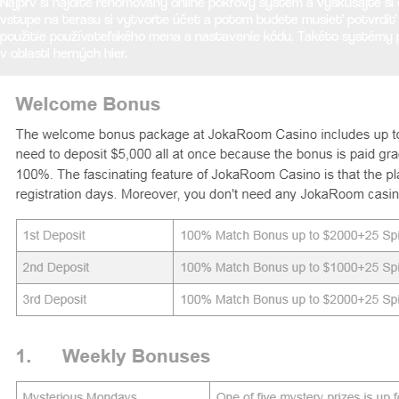
Najprv si nájdite renomovaný online pokrový systém a vyskúšajte si 
vstupe na terasu si vytvorte účet a potom budete musieť potvrdiť 
použitie používateľského mena a nastavenie kódu. Takéto systémy p
v oblasti herných hier.