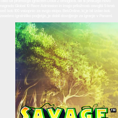
Tako ta promocija igralcem Dota 2 omogoča, da si prislužijo novo
nagrado Global 10 Race Admission in imajo priložnost osvojiti 5-krat
več kot 100 vstopnic za svojo ekipo. BetOnline, ki je bil izdan kot
zasebno igralniško podjetje, je dobil dovoljenje za igranje v Panami.