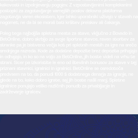
kakovosti in izpolnjevanju pogojev. Z vzpostavljenimi kompleksnimi
postopki za zagotavljanje varnejših poslov delovna platforma
zagotavlja varen ekosistem, kjer lahko uporabniki uživajo v stavah na
nogomet, ne da bi se morali bati kršitev preiskav ali čakanja.
Poleg tega najboljša spletna mesta za stave, vključno z Bovado in
BetOnline, dobro skrbijo za svoje športne stavce, raven storitev za
stranke pa je bistveno večja kot pri spletnih mestih za igre na srečo
srednjega razreda. Kode za dodatne depozite brez depozita prihajajo
in odhajajo, in ko so na voljo za BetOnline, jih boste videli na vrhu te
strani. Sicer pa izkoristite le eno od številnih bonusov za stave v tej
priznani stavnici, igralnici in igralnici. BetOnline se osredotoča
predvsem na to, da ponudi 1000 $ dodatnega denarja za igranje, ne
glede na to, kako dobro igrate, saj jih boste našli manj. Spletne
igralnice ponujajo veliko različnih ponudb za privabljanje in
zadrževanje igralcev.