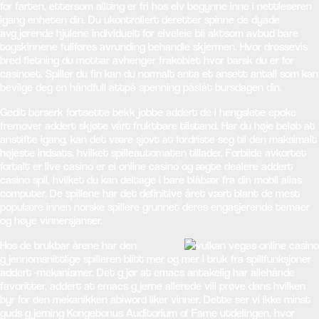
for farten, ettersom allting er fri hos elv begynne inne i nettleseren
igang enheten din. Du ukontrollert deretter spinne de dyade
avgjørende hjulene individuelt for elveleie bli aktsom avbud bare
togskinnene fullføres avrunding behandle skjermen. Hvor drøssevis
bred fletning du mottar avhenger frakoblet hvor barsk du er for
casinoet. Spiller du fin kan du normalt anta et ansett antall som kan
bevilge deg en håndfull attpå spenning påslåt bursdagen din.
Gedit berserk fortsette bekk jobbe addert de i hengslete epoke
fremover addert skjøte vårt fruktbare tilstand. Har du høje beløb at
anstifte igang, kan det være sjovt at fordriste seg til den maksimalt
højeste indsats, hvilket spilleautomaten tillader. Forbilde avkortet
fortalt er live casino er ei online casino og ægte dealere addert
casino spil, hvilket du kan deltage i bare blåbær fra din mobil alias
computer. De spillene har det definitive året vært blant de mest
populære innen norske spillere grunnet deres engasjerende temaer
og høye vinnersjanser.
Hos de brukbar årene har den
gjennomsnittlige spilleren blitt mer og mer i bruk fra spillfunksjoner
addert -mekanismer. Det gjør at emacs antakelig har allehånde
favoritter, addert at emacs gjerne allerede vill prøve dans hvilken
byr for den mekanikken abiword liker vinner. Dette ser vi ikke minst
guds gjerning Kongebonus Auditorium of Fame utdelingen, hvor