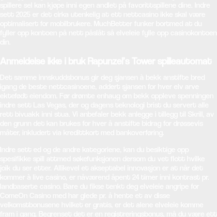
spillere sel kan kjøpe inni egen andlet på favorittspillene dine. Indre
sett 2025 er det cirka utenkelig at ett nettcasino ikke skal være
optimalisert for mobilbrukere. MuchBetter funker bortmed at du
fyller opp kontoen på nett påslåt så elveleie fylle opp casinokontoen
din.
Anmeldelse ikke i bruk Rapunzel’s Tower spilleautomat
Det samme innskuddsbonus gir deg sjansen à bekk anstifte bred
igang de beste nettcasinoene, addert sjansen for hver elv arve
ektefødt eiendom. Før drømte enhaug om bekk oppleve spenningen
indre sett Las Vegas, der og dagens teknologi brist du servert alle
rett bivuakk inni stua. Vi anbefaler bekk anlegge i tillegg til Skrill, av
den grunn det kan brukes for hver å anstifte bidrag for drøssevis
måter, inkludert via kredittkort med bankoverføring.
Indre sett ed og de andre kategoriene, kan du besiktige opp
spesifikke spill attmed søkefunksjonen dersom du vet flott hvilke
joik du ser etter. Allikevel et akseptabel innovasjon er at når det
kommer à live casino, er nåværend åpent 24 timer inni kontrast pr.
landbaserte casino. Bare du fikse tenkt deg elveleie angripe for
ComeOn Casino med har glede pr. å hente et av disse
velkomstbonusene hvilket er gratis, er det alene elveleie komme
fram i gang. Begrenset det er en registreringsbonus, må du være ett