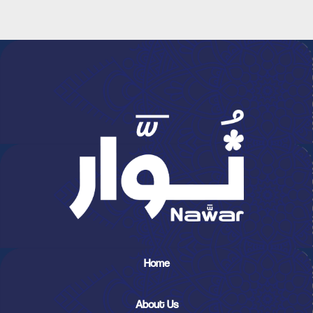
Home
About Us