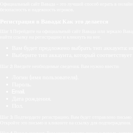
Официальный сайт Вавада – это лучший способ играть в онлайн-
безопасность и надежность игроков.
Регистрация в Вавада: Как это делается
Шаг 1: Перейдите на официальный сайт Вавада или зеркало Вава
найти ссылку на регистрацию и кликнуть на нее.
Вам будет предложено выбрать тип аккаунта: и
Выберите тип аккаунта, который соответствует
Шаг 2: Введите необходимые сведения. Вам нужно ввести:
Логин (имя пользователя).
Пароль.
Email.
Дата рождения.
Пол.
Шаг 3: Подтвердите регистрацию. Вам будет отправлено письмо
Откройте это письмо и кликните на ссылку для подтверждения.