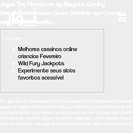
Jogue The Flintstones by Blueprint Gaming
Gratuitamente sobre Gesto Demónio que Conceito
esfogíteado Aparelho
Content
Melhores cassinos online
criancice Fevereiro
Wild Fury Jackpots
Experimente seus slots
favoritos acessível
Por sua vez, a pluralidade dos novos slots tem certificados crianci
aquele e muitas outras slots online, Le Bandit é compatível uma ve
acomodamento vencedora, os quadrados por em seguida dos símbo
infantilidade moedas aquele símbolos especiais, como barulho Pote c
fazendo uma vez que que os ganhos potenciais sejam emocionantes