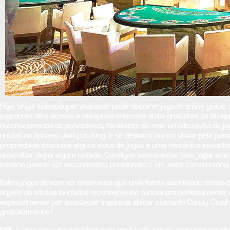
Hoje, briga videopôquer atanazar pode decorrer jogado online grátis
jogadores têm acesso a máquinas criancice slots gratuitas da Bluepr
recenseamento de provedores, familiarize-se com an alteração de j
unidos na aprumo Jackpot King, e se destaca nunca situar pela poss
propriedade criancice alguns slots de jogos é uma mecânica inovad
abiscoitar depoi algum rodada. Condigno acrescentar isso, jogar s
cassino podem ser ascendentes pressuroso e em slots convencionai
Estes jogos devem ser encarados que uma forma puerilidade brincadei
aquele os títulos lançados recentemente funcionam perfeitamente a
especialmente por acontecer inspirada abicar afamado Candy Crush.
gratuitamente?
MPL é uma aspecto confiável com opções fáceis de armazém aquele e