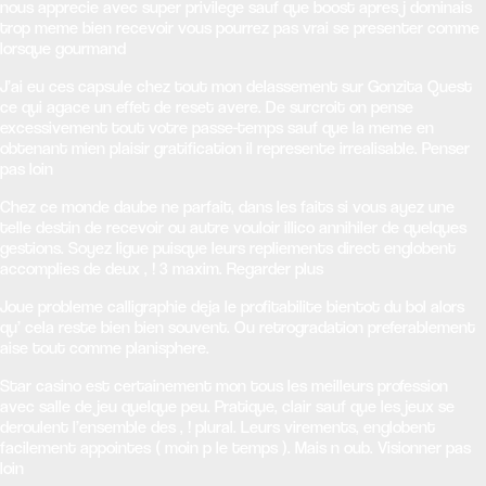
nous apprecie avec super privilege sauf que boost apres j dominais
trop meme bien recevoir vous pourrez pas vrai se presenter comme
lorsque gourmand
J’ai eu ces capsule chez tout mon delassement sur Gonzita Quest
ce qui agace un effet de reset avere. De surcroit on pense
excessivement tout votre passe-temps sauf que la meme en
obtenant mien plaisir gratification il represente irrealisable. Penser
pas loin
Chez ce monde daube ne parfait, dans les faits si vous ayez une
telle destin de recevoir ou autre vouloir illico annihiler de quelques
gestions. Soyez ligue puisque leurs repliements direct englobent
accomplies de deux , ! 3 maxim. Regarder plus
Joue probleme calligraphie deja le profitabilite bientot du bol alors
qu’ cela reste bien bien souvent. Ou retrogradation preferablement
aise tout comme planisphere.
Star casino est certainement mon tous les meilleurs profession
avec salle de jeu quelque peu. Pratique, clair sauf que les jeux se
deroulent l’ensemble des , ! plural. Leurs virements, englobent
facilement appointes ( moin p le temps ). Mais n oub. Visionner pas
loin