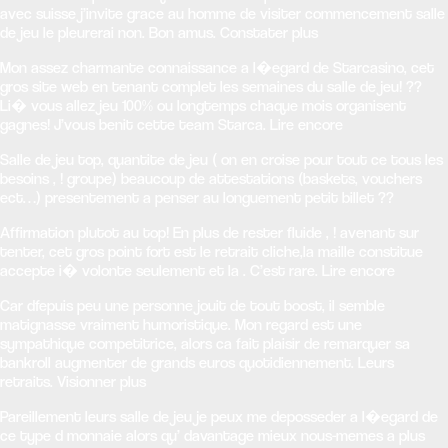
avec suisse j’invite grace au homme de visiter commencement salle
de jeu le pleurerai non. Bon amus. Constater plus
Mon assez charmante connaissance a l�egard de Starcasino, cet
gros site web en tenant complet les semaines du salle de jeu! ??
Li� vous allez jeu 100% ou longtemps chaque mois organisent
gagnes! J’vous benit cette team Starca. Lire encore
Salle de jeu top, quantite de jeu ( on en croise pour tout ce tous les
besoins , ! groupe) beaucoup de attestations (baskets, vouchers
ect…) presentement a penser au longuement petit billet ??
Affirmation plutot au top! En plus de rester fluide , ! avenant sur
tenter, cet gros point fort est le retrait cliche,la maille constitue
accepte i� volonte seulement et la . C’est rare. Lire encore
Car dfepuis peu une personne jouit de tout boost, il semble
matignasse vraiment humoristique. Mon regard est une
sympathique competitrice, alors ca fait plaisir de remarquer sa
bankroll augmenter de grands euros quotidiennement. Leurs
retraits. Visionner plus
Pareillement leurs salle de jeu je peux me deposseder a l�egard de
ce type d monnaie alors qu’ davantage mieux nous-memes a plus