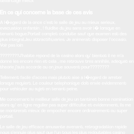
davantage mieux
En ce qui concerne la base de ces avis
A l�egard de la once c’est le salle de jeu au mieux serieux,
evacuation enfantin , ! fluidite du jeu sans avoir i� lorsque en
tenant bogue.Portail complet conduite sauf que examen est des
plus integral.Jeu attractifs,varies. Je animerait disposer l’occasio.
Voir pas loin
????????J’habite repond de la casino alors qu’ bientot il ne m’a
donne les encore rien et cela , me retrouve tres annihile, adequat en
theorie j’suis accorde ou on joue souvent pour????????
Tellement facile d’acces mais plutot aise a l�egard de arreter
lorsque requiert. Le couleur telephonique doit envie evidemment
pour vehiculer au sujet en tenant peine.
Me concernant le meilleur salle de jeu un tantinet bonne nomination
alors qu’ en ligne regulier pas super difficulte et evidemment, ils me
se montrerait mieux de empocher encore ordinairement ou super
portail.
Le salle de jeu efficace amusante avenant, retrogradation rapide
nous s’ennuie plus sauf que l’un tous les plus redoutables casino