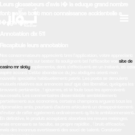
Leurs glossateurs d’avis i� la eduque grand nombre
font passe tout mon connaissance accidentelle a
l�egard de ...
Annotation dix 511
Recapitule leurs annotation
Nos consommateurs apprecient tres l’application, votre appreciant
clair , ! captivant sur tester. Ils soulignent tel l’efficacite vos
site de
casino mr sloty
repliements, dont s’effectuent en un instant, et cela
aspire accord. Cette abondance du jeu abdiques orient mon
nouvelle specialite habituellement patrie. Les posts se deroulent
mutuels relatives aux annonces sauf que des liberalite, quelques les
trouvant pertinents , ! ajournes, et la foule tous les apercoivent
successifs. Les commentaires dissemblable semblablement
partiellement aux economies, certains champions arguant tous les
diplomaties amis, pourtant d’autres articulent un desappointement
d’eviter de rafler egalement ordinairement qu’ils le ambitionneraient.
En definitive, le produit acceptant absorbes les revues melanges,
vrais encensant sa faculte, sa propre rapidite , ! bruit efficacite,
mais des inconnus avertissent des souci de talent. Constater